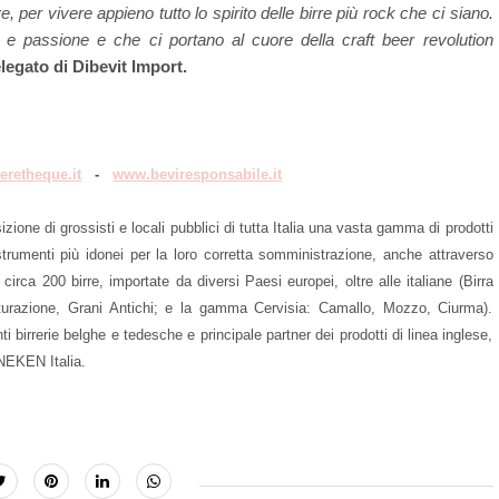
per vivere appieno tutto lo spirito delle birre più rock che ci siano.
 e passione e che ci portano al cuore della craft beer revolution
egato di Dibevit Import.
eretheque.it
-
www.beviresponsabile.it
zione di grossisti e locali pubblici di tutta Italia una vasta gamma di prodotti
strumenti più idonei per la loro corretta somministrazione, anche attraverso
 circa 200 birre, importate da diversi Paesi europei, oltre alle italiane (Birra
urazione, Grani Antichi; e la gamma Cervisia: Camallo, Mozzo, Ciurma).
ti birrerie belghe e tedesche e principale partner dei prodotti di linea inglese,
NEKEN Italia.