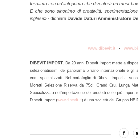
Iniziamo con un'anteprima che diventerà un must have, 
E che sono sinonimo di creatività, sperimentazione
inglese
» - dichiara
Davide Daturi Amministratore Del
www.dibevit.it
-
www.bi
DIBEVIT IMPORT
. Da 20 anni Dibevit Import mette a disposi
selezionatissimi del panorama birrario internazionale e gli 
corsi specializzati. Nel portafoglio di Dibevit Import ci sono
Moretti Selezione Riserva da 75cl: Grand Cru, Lunga Mat
Specializzata nell'importazione dei prodotti delle più importan
Dibevit Import (
www.dibevit.it
) è una società del Gruppo HEI