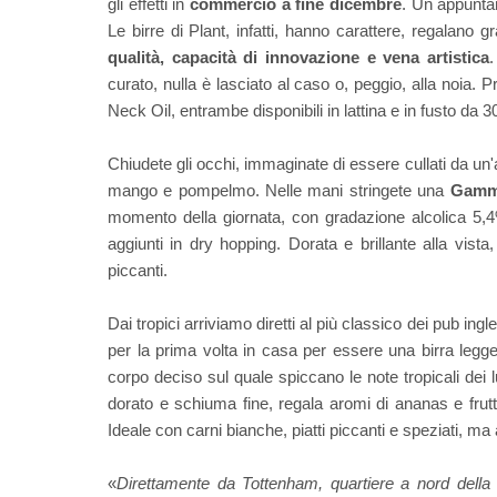
gli effetti in
commercio a fine dicembre
. Un appuntam
Le birre di Plant, infatti, hanno carattere, regalano 
qualità, capacità di innovazione e vena artistica
.
curato, nulla è lasciato al caso o, peggio, alla noi
Neck Oil, entrambe disponibili in lattina e in fusto da 30
Chiudete gli occhi, immaginate di essere cullati da un
mango e pompelmo. Nelle mani stringete una
Gamm
momento della giornata, con gradazione alcolica 5,
aggiunti in dry hopping. Dorata e brillante alla vist
piccanti.
Dai tropici arriviamo diretti al più classico dei pub ingl
per la prima volta in casa per essere una birra legge
corpo deciso sul quale spiccano le note tropicali dei 
dorato e schiuma fine, regala aromi di ananas e frut
Ideale con carni bianche, piatti piccanti e speziati, m
«
Direttamente da Tottenham, quartiere a nord della c