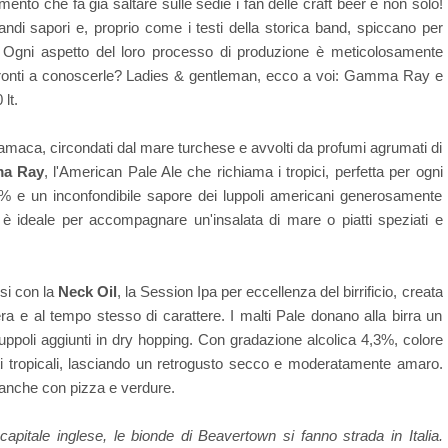
ento che fa già saltare sulle sedie i fan delle craft beer e non solo!
grandi sapori e, proprio come i testi della storica band, spiccano per
 Ogni aspetto del loro processo di produzione è meticolosamente
a. Pronti a conoscerle? Ladies & gentleman, ecco a voi: Gamma Ray e
 lt.
'amaca, circondati dal mare turchese e avvolti da profumi agrumati di
a Ray
, l'American Pale Ale che richiama i tropici, perfetta per ogni
4% e un inconfondibile sapore dei luppoli americani generosamente
a, è ideale per accompagnare un'insalata di mare o piatti speziati e
esi con la
Neck Oil
, la Session Ipa per eccellenza del birrificio, creata
ra e al tempo stesso di carattere. I malti Pale donano alla birra un
luppoli aggiunti in dry hopping. Con gradazione alcolica 4,3%, colore
ti tropicali, lasciando un retrogusto secco e moderatamente amaro.
a anche con pizza e verdure.
apitale inglese, le bionde di Beavertown si fanno strada in Italia.