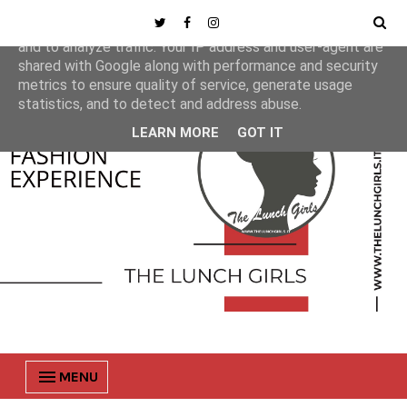
This site uses cookies from Google to deliver its services
and to analyze traffic. Your IP address and user-agent are
shared with Google along with performance and security
metrics to ensure quality of service, generate usage
statistics, and to detect and address abuse.
LEARN MORE
GOT IT
MENU