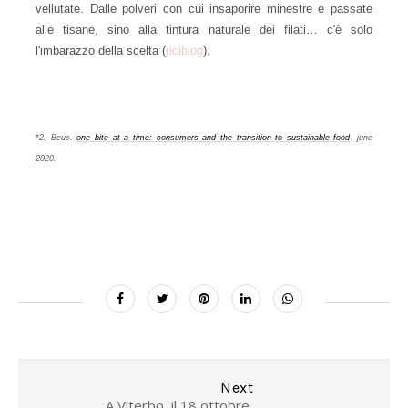
vellutate. Dalle polveri con cui insaporire minestre e passate
alle tisane, sino alla tintura naturale dei filati… c'è solo
l'imbarazzo della scelta (
riciblog
).
*2. Beuc.
one bite at a time: consumers and the transition to sustainable food
. june
2020.
Next
A Viterbo, il 18 ottobre,