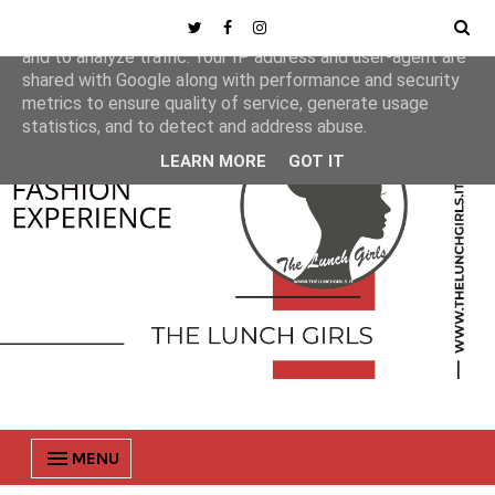
This site uses cookies from Google to deliver its services
and to analyze traffic. Your IP address and user-agent are
shared with Google along with performance and security
metrics to ensure quality of service, generate usage
statistics, and to detect and address abuse.
LEARN MORE
GOT IT
MENU