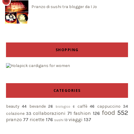
Pranzo di sushi tra blogger da I Jo
SHOPPING
CATEGORIES
beauty
44
bevande
26
caffè
46
cappuccino
34
biologico
6
food
552
collaborazioni
71
fashion
126
colazione
33
pranzo
77
ricette
176
viaggi
137
sushi
13