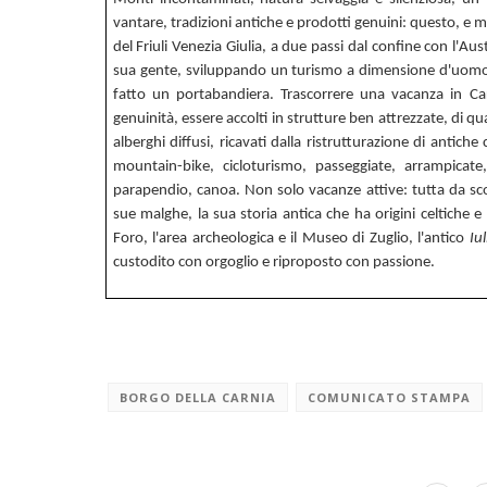
vantare, tradizioni antiche e prodotti genuini: questo, e mol
del Friuli Venezia Giulia, a due passi dal confine con l'Aust
sua gente, sviluppando un turismo a dimensione d'uomo, 
fatto un portabandiera. Trascorrere una vacanza in Ca
genuinità, essere accolti in strutture ben attrezzate, di qua
alberghi diffusi, ricavati dalla ristrutturazione di antiche
mountain-bike, cicloturismo, passeggiate, arrampicate, 
parapendio, canoa. Non solo vacanze attive: tutta da scopr
sue malghe, la sua storia antica che ha origini celtiche
Foro, l'area archeologica e il Museo di Zuglio, l'antico
Iu
custodito con orgoglio e riproposto con passione.
BORGO DELLA CARNIA
COMUNICATO STAMPA