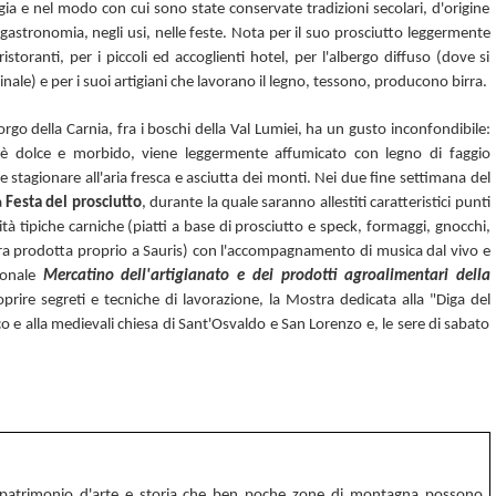
gia e nel modo con cui sono state conservate tradizioni secolari, d'origine
a gastronomia, negli usi, nelle feste. Nota per il suo prosciutto leggermente
storanti, per i piccoli ed accoglienti hotel, per l'albergo diffuso (dove si
inale) e per i suoi artigiani che lavorano il legno, tessono, producono birra.
rgo della Carnia, fra i boschi della Val Lumiei, ha un gusto inconfondibile:
, è dolce e morbido, viene leggermente affumicato con legno di faggio
stagionare all'aria fresca e asciutta dei monti. Nei due fine settimana del
a
Festa del prosciutto
, durante la quale saranno allestiti
caratteristici punti
tà tipiche carniche (
piatti a base di prosciutto e speck, formaggi, gnocchi,
a birra prodotta proprio a Sauris) con l'accompagnamento di musica dal vivo e
zionale
Mercatino dell'artigianato
e dei prodotti agroalimentari della
coprire segreti e tecniche di lavorazione, la Mostra dedicata alla "Diga del
o e alla medievali chiesa di Sant'Osvaldo e San Lorenzo e, le sere di sabato
un patrimonio d'arte e storia che ben poche zone di montagna possono