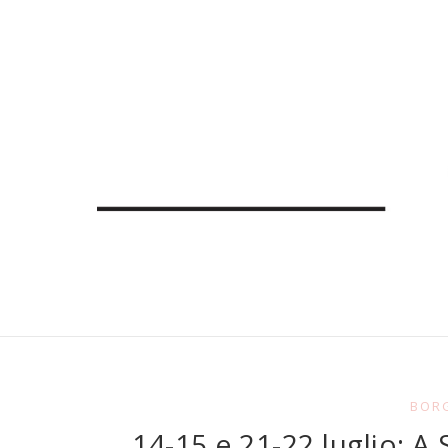
BORG
14-15 e 21-22 luglio: A 