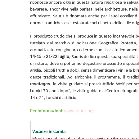
riconosce ancora oggi in questa natura rigogliosa e selvag
bavarese, ancor vive nella parlata, nelle architetture, nell
affumicato, Sauris è rinomata anche per i suoi eccellenti ri
dorme in antiche case restaurate nel rispetto dello stile orig
Il prosciutto crudo che si produce in questo incantevole bo
tutelato dal marchio d'Indicazione Geografica Protetta
aromatizzato con ginepro ed erbe e poi lasciato lentamente 
14-15
e
21-22 luglio
, Sauris dedica questa sua specialità l
di ristoro, dove si potranno degustare prosciutto e speciali
griglia, piccoli frutti e dolci, senza dimenticare i vini e l
danze tradizionali
.
Ad arricchire il programma, il tradi
montagna
, le visite guidate al prosciuttificio Wolf per s
Lumiei 70 anni dopo", le visite guidate al Centro etnografic
14 e 21, fuochi d'artificio.
Per informazioni:
www.sauris.org
Vacanze in Carnia
Monti incontaminati, natura selvaggia e silenziosa, 