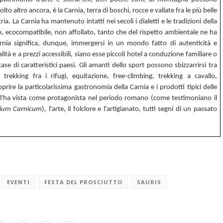
to altro ancora, è la Carnia, terra di boschi, rocce e vallate fra le più belle
ria. La Carnia ha mantenuto intatti nei secoli i dialetti e le tradizioni della
ecocompatibile, non affollato, tanto che del rispetto ambientale ne ha
rnia significa, dunque, immergersi in un mondo fatto di autenticità e
lità e a prezzi accessibili, siano esse piccoli hotel a conduzione familiare o
 case di caratteristici paesi. Gli amanti dello sport possono sbizzarrirsi tra
trekking fra i rifugi, equitazione, free-climbing, trekking a cavallo,
ire la particolarissima gastronomia della Carnia e i prodotti tipici delle
 e l'ha vista come protagonista nel periodo romano (come testimoniano il
lium Carnicum
), l'arte, il folclore e l'artigianato, tutti segni di un passato
EVENTI
FESTA DEL PROSCIUTTO
SAURIS