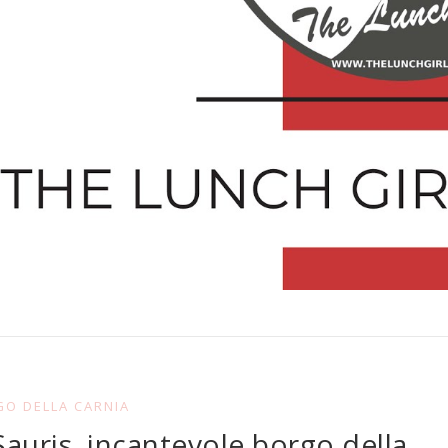
O DELLA CARNIA
Sauris, incantevole borgo della