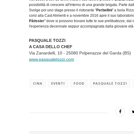
possibilità di crescere all'interno di una grande brigata. Parte 
Svolge poi uno stage presso il ristorante "
Perbellini
" a Isola Riz
corsi alla Cast Alimenti e a novembre 2016 apre il suo laborato
Pàtissier
" dove si possono trovare tutte le sue prelibatezze, dal 
l'esperienza decennale seppur accompagnata dalla giovane età ca
PASQUALE TOZZI
A CASA DELLO CHEF
Via Zanardelli, 10 - 25080 Polpenazze del Garda (BS)
www.pasqualetozzi.com
CINA
EVENTI
FOOD
PASQUALE TOZZI