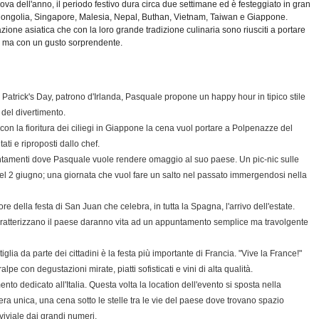
a dell'anno, il periodo festivo dura circa due settimane ed è festeggiato in gran
, Mongolia, Singapore, Malesia, Nepal, Buthan, Vietnam, Taiwan e Giappone.
one asiatica che con la loro grande tradizione culinaria sono riusciti a portare
ri ma con un gusto sorprendente.
 Patrick's Day, patrono d'Irlanda, Pasquale propone un happy hour in tipico stile
del divertimento.
con la fioritura dei ciliegi in Giappone la cena vuol portare a Polpenazze del
tati e riproposti dallo chef.
untamenti dove Pasquale vuole rendere omaggio al suo paese. Un pic-nic sulle
 del 2 giugno; una giornata che vuol fare un salto nel passato immergendosi nella
ore della festa di San Juan che celebra, in tutta la Spagna, l'arrivo dell'estate.
caratterizzano il paese daranno vita ad un appuntamento semplice ma travolgente
iglia da parte dei cittadini è la festa più importante di Francia. "Vive la France!"
pe con degustazioni mirate, piatti sofisticati e vini di alta qualità.
o dedicato all'Italia. Questa volta la location dell'evento si sposta nella
era unica, una cena sotto le stelle tra le vie del paese dove trovano spazio
viviale dai grandi numeri.