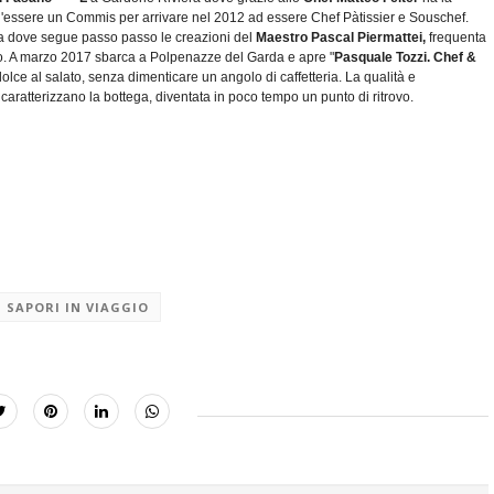
dall'essere un Commis per arrivare nel 2012 ad essere Chef Pàtissier e Souschef.
za dove segue passo passo le creazioni del
Maestro Pascal Piermattei,
frequenta
rio. A marzo 2017 sbarca a Polpenazze del Garda e apre "
Pasquale Tozzi. Chef &
dolce al salato, senza dimenticare un angolo di caffetteria. La qualità e
ratterizzano la bottega, diventata in poco tempo un punto di ritrovo.
SAPORI IN VIAGGIO