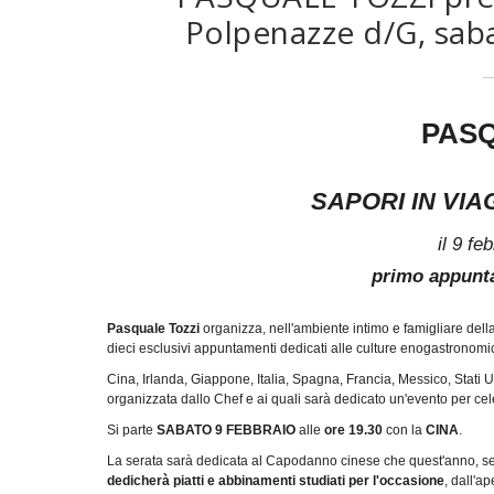
Polpenazze d/G, saba
PASQ
SAPORI IN VIAG
il 9 fe
primo appunta
Pasquale Tozzi
organizza, nell'ambiente intimo e famigliare della
dieci esclusivi appuntamenti dedicati alle culture enogastronom
Cina, Irlanda, Giappone, Italia, Spagna, Francia, Messico, Stati U
organizzata dallo Chef e ai quali sarà dedicato un'evento per celeb
Si parte
SABATO 9 FEBBRAIO
alle
ore 19.30
con la
CINA
.
La serata sarà dedicata al Capodanno cinese che quest'anno, sec
dedicherà piatti e abbinamenti studiati per l'occasione
, dall'ap