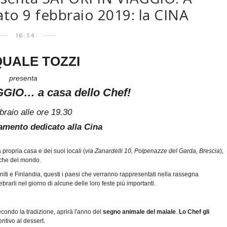
to 9 febbraio 2019: la CINA
16:54
UALE TOZZI
presenta
GIO… a casa dello Chef!
bbraio alle ore 19.30
mento dedicato alla Cina
 propria casa e dei suoi locali (
via Zanardelli 10, Polpenazze del Garda, Brescia
),
iche del mondo.
niti e Finlandia, questi i paesi che verranno rappresentati nella rassegna
rarli nel giorno di alcune delle loro feste più importanti.
ondo la tradizione, aprirà l'anno del
segno animale del maiale
.
Lo Chef gli
eritivo al dessert.