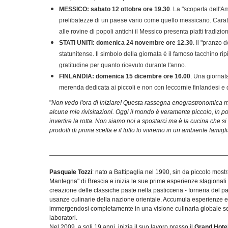
MESSICO: sabato 12 ottobre ore 19.30
. La "scoperta dell'A
prelibatezze di un paese vario come quello messicano. Caratte
alle rovine di popoli antichi il Messico presenta piatti tradizio
STATI UNITI: domenica 24 novembre ore 12.30
. Il "pranzo
statunitense. Il simbolo della giornata è il famoso tacchino r
gratitudine per quanto ricevuto durante l'anno.
FINLANDIA: domenica 15 dicembre ore 16.00
. Una giornata
merenda dedicata ai piccoli e non con leccornie finlandesi e dol
"
Non vedo l'ora di iniziare! Questa rassegna enograstronomica mi e
alcune mie rivisitazioni. Oggi il mondo è veramente piccolo, in po
invertire la rotta. Non siamo noi a spostarci ma è la cucina che si t
prodotti di prima scelta e il tutto lo vivremo in un ambiente famigl
Pasquale Tozzi
: nato a Battipaglia nel 1990, sin da piccolo mostr
Mantegna" di Brescia e inizia le sue prime esperienze stagionali a
creazione delle classiche paste nella pasticceria - forneria del p
usanze culinarie della nazione orientale. Accumula esperienze e t
immergendosi completamente in una visione culinaria globale senza
laboratori.
Nel 2009, a soli 19 anni, inizia il suo lavoro presso il
Grand Hote