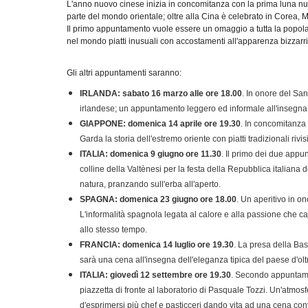
L'anno nuovo cinese inizia in concomitanza con la prima luna nuov
parte del mondo orientale; oltre alla Cina è celebrato in Corea
Il primo appuntamento vuole essere un omaggio a tutta la popolazi
nel mondo piatti inusuali con accostamenti all'apparenza bizzar
Gli altri appuntamenti saranno:
IRLANDA: sabato 16 marzo alle ore 18.00
. In onore del San
irlandese; un appuntamento leggero ed informale all'insegna 
GIAPPONE: domenica 14 aprile ore 19.30
. In concomitanza 
Garda la storia dell'estremo oriente con piatti tradizionali rivisi
ITALIA: domenica 9 giugno ore 11.30
. Il primo dei due app
colline della Valtènesi per la festa della Repubblica italiana
natura, pranzando sull'erba all'aperto.
SPAGNA: domenica 23 giugno ore 18.00
. Un aperitivo in on
L'informalità spagnola legata al calore e alla passione che 
allo stesso tempo.
FRANCIA: domenica 14 luglio ore 19.30
. La presa della Bast
sarà una cena all'insegna dell'eleganza tipica del paese d'oltral
ITALIA: giovedì 12 settembre ore 19.30
. Secondo appuntament
piazzetta di fronte al laboratorio di Pasquale Tozzi. Un'atmosf
d'esprimersi più chef e pasticceri dando vita ad una cena con