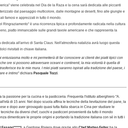
merica" viene celebrata nel Dia de la Raza e la cena sarà dedicata alle piccanti
rizzato dal paesaggio multicolore, dalle montagne ai deserti, fino alle giungle e
nali famosi e apprezzati in tutto il mondo.
 del Ringraziamento" è una ricorrenza tipica e profondamente radicata nella cultura
ipieno, piatto immancabile sulle grandi tavole americane e che rappresenta la
 dedicata all'arrivo di Santa Claus. Nell'atmosfera natalizia avrà luogo questa
ci rivisitati in chiave italiana.
ntusiasma molto e mi permetterà di far conoscere ai clienti dei piatti tipici con
che ore si possono attraversare oceani e continenti; la mia volontà è quella di
rasferisce tra le mie mura. I miei piatti saranno ispirati alla tradizione del paese, i
iare e intimo
" dichiara
Pasquale Tozzi
.
a la passione per la cucina e la pasticceria. Frequenta l'istituto alberghiero "A.
ll'età di 15 anni. Nel dopo scuola affina le tecniche della lievitazione del pane, la
aese e dopo aver girovagato quasi tutta Italia sbarca in Cina per studiare le
ecniche da diversi chef, cuochi e pasticceri provenienti da tutto il mondo
 dimenticare le proprie origini e portando la tradizione italiana con sé in tutti i
l Fasano*****L
a Gardone Riviera dove grazie allo
Chef Matteo Felter
ha la