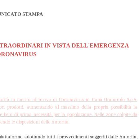
NICATO STAMPA
TRAORDINARI IN VISTA DELL'EMERGENZA
RONAVIRUS
rità in merito all'arrivo di Coronavirus in Italia Granarolo S.p.A.
pri prodotti, aumentando al massimo della propria possibilità la
e beni di prima necessità per la popolazione. Nelle zone colpite da
endo le disposizioni delle Autorità.
e piattaforme, adottando tutti i provvedimenti suggeriti dalle Autorità,