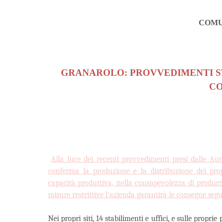
COMU
GRANAROLO: PROVVEDIMENTI S
CO
Alla luce dei recenti provvedimenti presi dalle Auto
conferma la produzione e la distribuzione dei pro
capacità produttiva, nella consapevolezza di produrr
misure restrittive l'azienda garantirà le consegne segu
Nei propri siti, 14 stabilimenti e uffici, e sulle propri