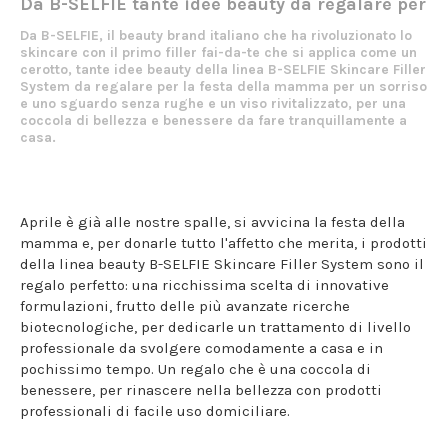
Da B-SELFIE tante idee beauty da regalare per 
Da B-SELFIE, il beauty brand italiano che ha rivoluzionato lo
skincare con il primo filler fai-da-te che si applica come un
cerotto, tante idee beauty della linea B-SELFIE Skincare Filler
System da regalare per la festa della mamma per un sorriso
e uno sguardo senza rughe e un viso rivitalizzato, per una
coccola di bellezza e benessere da fare tranquillamente a
casa.
Aprile è già alle nostre spalle, si avvicina la festa della
mamma e, per donarle tutto l'affetto che merita, i prodotti
della linea beauty B-SELFIE Skincare Filler System sono il
regalo perfetto: una ricchissima scelta di innovative
formulazioni, frutto delle più avanzate ricerche
biotecnologiche, per dedicarle un trattamento di livello
professionale da svolgere comodamente a casa e in
pochissimo tempo. Un regalo che è una coccola di
benessere, per rinascere nella bellezza con prodotti
professionali di facile uso domiciliare.