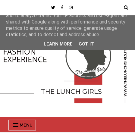
This site uses cookies from Google to deliver its services
and to analyze traffic. Your IP address and user-agent are
shared with Google along with performance and security
metrics to ensure quality of service, generate usage
statistics, and to detect and address abuse.
LEARN MORE
GOT IT
MENU