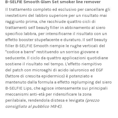
B-SELFIE Smooth Glam Set smoker line remover
Il trattamento completo ed esclusivo per cancellare gli
inestetismi del labbro superiore per un risultato mai
raggiunto prima, che racchiude quattro cicli di
trattamenti self beauty filler in abbinamento al siero
specifico labbra, per intensificarne il risultato con un
effetto booster stupefacente e duraturo. Il self beauty
filler B-SELFIE Smooth riempie le rughe verticali del
"codice a barre" restituendo un sorriso giovane e
seducente. Il ciclo da quattro applicazioni quotidiane
sostiene il risultato nel tempo. L'effetto riempitivo
del patch con microaghi di acido ialuronico ed EGF
(fattore di crescita epidermico) è potenziato e
mantenuto dalla formula a effetto replumping del siero
B-SELFIE Lips, che agisce intensamente sui principali
meccanismi anti-età per ridensificare la zona
perilabiale, rendendola distesa e levigata
(prezzo
consigliato al pubblico 149 €).