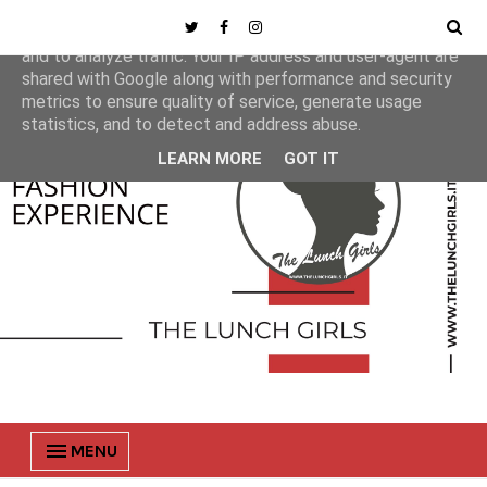
This site uses cookies from Google to deliver its services
and to analyze traffic. Your IP address and user-agent are
shared with Google along with performance and security
metrics to ensure quality of service, generate usage
statistics, and to detect and address abuse.
LEARN MORE
GOT IT
MENU