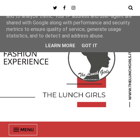
This site uses cookies from Google to deliver its services
and to analyze traffic. Your IP address and user-agent are
shared with Google along with performance and security
metrics to ensure quality of service, generate usage
statistics, and to detect and address abuse.
LEARN MORE
GOT IT
MENU