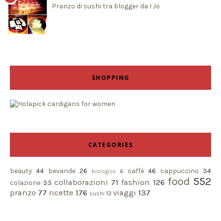
Pranzo di sushi tra blogger da I Jo
SHOPPING
CATEGORIES
beauty
44
bevande
26
caffè
46
cappuccino
34
biologico
6
food
552
collaborazioni
71
fashion
126
colazione
33
pranzo
77
ricette
176
viaggi
137
sushi
13