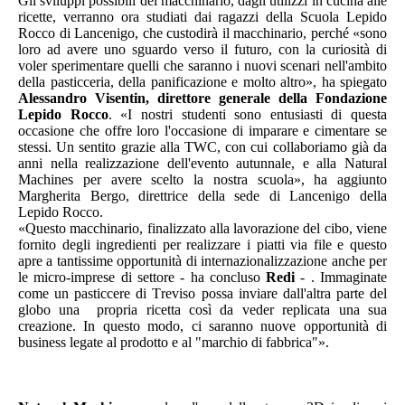
Gli sviluppi possibili del macchinario, dagli utilizzi in cucina alle
ricette, verranno ora studiati dai ragazzi della Scuola Lepido
Rocco di Lancenigo, che custodirà il macchinario, perché «sono
loro ad avere uno sguardo verso il futuro, con la curiosità di
voler sperimentare quelli che saranno i nuovi scenari nell'ambito
della pasticceria, della panificazione e molto altro», ha spiegato
Alessandro Visentin, direttore generale della Fondazione
Lepido Rocco
. «I nostri studenti sono entusiasti di questa
occasione che offre loro l'occasione di imparare e cimentare se
stessi. Un sentito grazie alla TWC, con cui collaboriamo già da
anni nella realizzazione dell'evento autunnale, e alla Natural
Machines per avere scelto la nostra scuola», ha aggiunto
Margherita Bergo, direttrice della sede di Lancenigo della
Lepido Rocco.
«Questo macchinario, finalizzato alla lavorazione del cibo, viene
fornito degli ingredienti per realizzare i piatti via file e questo
apre a tantissime opportunità di internazionalizzazione anche per
le micro-imprese di settore - ha concluso
Redi
- . Immaginate
come un pasticcere di Treviso possa inviare dall'altra parte del
globo una
propria ricetta così da veder replicata una sua
creazione. In questo modo, ci saranno nuove opportunità di
business legate al prodotto e al "marchio di fabbrica"».