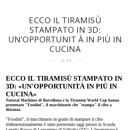
ECCO IL TIRAMISÙ
STAMPATO IN 3D:
UN’OPPORTUNIT À IN PIÙ IN
CUCINA
13:39
ECCO IL TIRAMISÙ STAMPATO IN
3D:
«UN'OPPORTUNITÀ IN PIÙ IN
CUCINA»
Natural Machines di Barcellona e la Tiramisù World Cup hanno
presentato "Foodini", il macchinario che "stampa" il cibo a
distanza
"Foodini", il macchinario in grado di stampare il cibo
tridimensionalmente è stato presentato oggi presso la Scuola
Lepido Rocco di Lancenigo di Villorba (TV). L'invenzione è