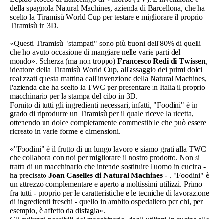
della spagnola Natural Machines, azienda di Barcellona, che ha
scelto la Tiramisù World Cup per testare e migliorare il proprio
Tiramisù in 3D.
«Questi Tiramisù "stampati" sono più buoni dell'80% di quelli
che ho avuto occasione di mangiare nelle varie parti del
mondo». Scherza (ma non troppo)
Francesco Redi di Twissen
,
ideatore della Tiramisù World Cup, all'assaggio dei primi dolci
realizzati questa mattina dall'invenzione della Natural Machines,
l'azienda che ha scelto la TWC per presentare in Italia il proprio
macchinario per la stampa del cibo in 3D.
Fornito di tutti gli ingredienti necessari, infatti, "Foodini" è in
grado di riprodurre un Tiramisù per il quale riceve la ricetta,
ottenendo un dolce completamente commestibile che può essere
ricreato in varie forme e dimensioni.
«"Foodini" è il frutto di un lungo lavoro e siamo grati alla TWC
che collabora con noi per migliorare il nostro prodotto. Non si
tratta di un macchinario che intende sostituire l'uomo in cucina -
ha precisato
Joan Caselles di Natural Machines
- . "Foodini" è
un attrezzo complementare e aperto a moltissimi utilizzi. Primo
fra tutti - proprio per le caratteristiche e le tecniche di lavorazione
di ingredienti freschi - quello in ambito ospedaliero per chi, per
esempio, è affetto da disfagia».