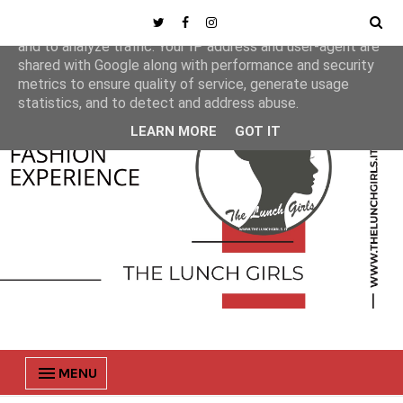
This site uses cookies from Google to deliver its services
and to analyze traffic. Your IP address and user-agent are
shared with Google along with performance and security
metrics to ensure quality of service, generate usage
statistics, and to detect and address abuse.
LEARN MORE
GOT IT
MENU