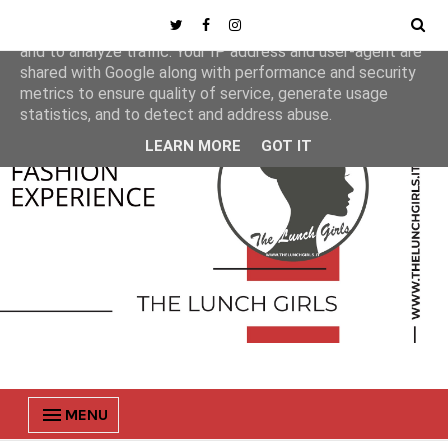
This site uses cookies from Google to deliver its services
and to analyze traffic. Your IP address and user-agent are
shared with Google along with performance and security
metrics to ensure quality of service, generate usage
statistics, and to detect and address abuse.
LEARN MORE
GOT IT
MENU