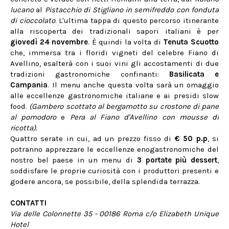
lucano
al
Pistacchio di Stigliano in semifreddo con fonduta
di cioccolato
. L'ultima tappa di questo percorso itinerante
alla riscoperta dei tradizionali sapori italiani è per
giovedì 24 novembre
. È quindi la volta di
Tenuta Scuotto
che, immersa tra i floridi vigneti del celebre Fiano di
Avellino, esalterà con i suoi vini gli accostamenti di due
tradizioni gastronomiche confinanti:
Basilicata e
Campania
. Il menu anche questa volta sarà un omaggio
alle eccellenze gastronomiche italiane e ai presidi slow
food.
(Gambero scottato al bergamotto su crostone di pane
al pomodoro
e
Pera al Fiano d'Avellino con mousse di
ricotta).
Quattro serate in cui, ad un prezzo fisso di
€ 50 p.p
, si
potranno apprezzare le eccellenze enogastronomiche del
nostro bel paese in un menu di
3 portate più dessert
,
soddisfare le proprie curiosità con i produttori presenti e
godere ancora, se possibile, della splendida terrazza.
CONTATTI
Via delle Colonnette 35 - 00186 Roma c/o Elizabeth Unique
Hotel