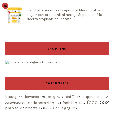
Il sorbetto incontra i sapori del Messico: il taco
di gamberi croccanti al mango & passion è la
ricetta tropicale dell'estate 2026
SHOPPING
CATEGORIES
beauty
44
bevande
26
caffè
46
cappuccino
34
biologico
6
food
552
collaborazioni
71
fashion
126
colazione
33
pranzo
77
ricette
176
viaggi
137
sushi
13