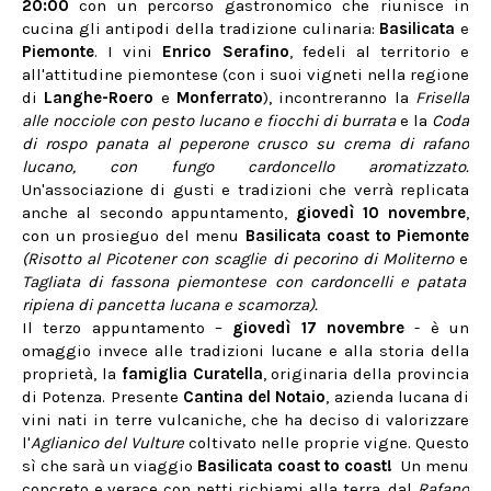
20:00
con un percorso gastronomico che riunisce in
cucina gli antipodi della tradizione culinaria:
Basilicata
e
Piemonte
. I vini
Enrico Serafino
, fedeli al territorio e
all'attitudine piemontese (con i suoi vigneti nella regione
di
Langhe-Roero
e
Monferrato
), incontreranno la
Frisella
alle nocciole con pesto lucano e fiocchi di burrata
e la
Coda
di rospo panata al peperone crusco su crema di rafano
lucano, con fungo cardoncello aromatizzato.
Un'associazione di gusti e tradizioni che verrà replicata
anche al secondo appuntamento,
giovedì 10 novembre
,
con un prosieguo del menu
Basilicata coast to Piemonte
(Risotto al Picotener con scaglie di pecorino di Moliterno
e
Tagliata di fassona piemontese con cardoncelli e patata
ripiena di pancetta lucana e scamorza).
Il terzo appuntamento –
giovedì 17 novembre
- è un
omaggio invece alle tradizioni lucane e alla storia della
proprietà, la
famiglia Curatella
, originaria della provincia
di Potenza. Presente
Cantina del Notaio
, azienda lucana di
vini nati in terre vulcaniche, che ha deciso di valorizzare
l'
Aglianico del Vulture
coltivato nelle proprie vigne. Questo
sì che sarà un viaggio
Basilicata coast to coast!
Un menu
concreto e verace con netti richiami alla terra, dal
Rafano