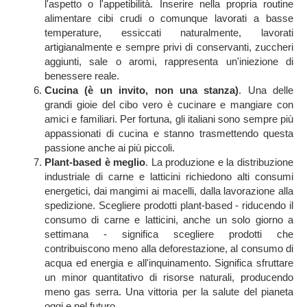
l'aspetto o l'appetibilità. Inserire nella propria routine
alimentare cibi crudi o comunque lavorati a basse
temperature, essiccati naturalmente, lavorati
artigianalmente e sempre privi di conservanti, zuccheri
aggiunti, sale o aromi, rappresenta un'iniezione di
benessere reale.
Cucina (è un invito, non una stanza)
. Una delle
grandi gioie del cibo vero è cucinare e mangiare con
amici e familiari. Per fortuna, gli italiani sono sempre più
appassionati di cucina e stanno trasmettendo questa
passione anche ai più piccoli.
Plant-based è meglio
. La produzione e la distribuzione
industriale di carne e latticini richiedono alti consumi
energetici, dai mangimi ai macelli, dalla lavorazione alla
spedizione. Scegliere prodotti plant-based - riducendo il
consumo di carne e latticini, anche un solo giorno a
settimana - significa scegliere prodotti che
contribuiscono meno alla deforestazione, al consumo di
acqua ed energia e all'inquinamento. Significa sfruttare
un minor quantitativo di risorse naturali, producendo
meno gas serra. Una vittoria per la salute del pianeta
oggi e nel futuro.