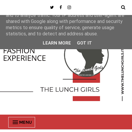
This site uses cookies from Google to deliver its services
and to analyze traffic. Your IP address and user-agent are
shared with Google along with performance and security
metrics to ensure quality of service, generate usage
statistics, and to detect and address abuse.
LEARN MORE
GOT IT
MENU