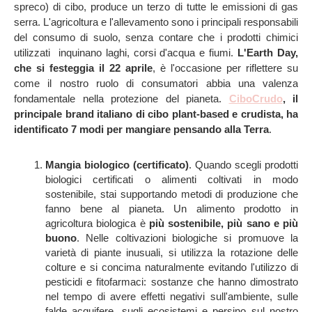
spreco) di cibo, produce un terzo di tutte le emissioni di gas
serra. L'agricoltura e l'allevamento sono i principali responsabili
del consumo di suolo, senza contare che i prodotti chimici
utilizzati inquinano laghi, corsi d'acqua e fiumi.
L'Earth Day,
che si festeggia il 22 aprile
, è l'occasione per riflettere su
come il nostro ruolo di consumatori abbia una valenza
fondamentale nella protezione del pianeta.
CiboCrudo
, il
principale brand italiano di cibo plant-based e crudista, ha
identificato 7 modi per mangiare pensando alla Terra
.
Mangia biologico (certificato)
. Quando scegli prodotti
biologici certificati o alimenti coltivati in modo
sostenibile, stai supportando metodi di produzione che
fanno bene al pianeta. Un alimento prodotto in
agricoltura biologica è
più sostenibile, più sano e più
buono
. Nelle coltivazioni biologiche si promuove la
varietà di piante inusuali, si utilizza la rotazione delle
colture e si concima naturalmente evitando l'utilizzo di
pesticidi e fitofarmaci: sostanze che hanno dimostrato
nel tempo di avere effetti negativi sull'ambiente, sulle
falde acquifere, sugli ecosistemi e persino sul nostro