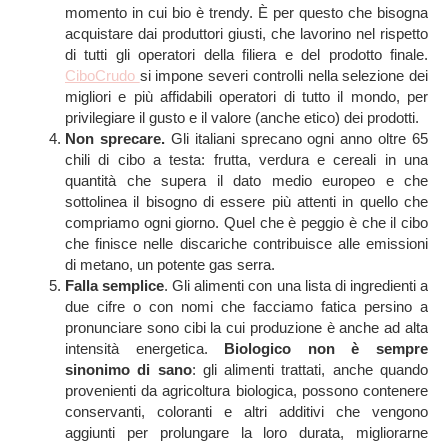
momento in cui bio è trendy. È per questo che bisogna
acquistare dai produttori giusti, che lavorino nel rispetto
di tutti gli operatori della filiera e del prodotto finale.
CiboCrudo
si impone severi controlli nella selezione dei
migliori e più affidabili operatori di tutto il mondo, per
privilegiare il gusto e il valore (anche etico) dei prodotti.
Non sprecare.
Gli italiani sprecano ogni anno oltre 65
chili di cibo a testa: frutta, verdura e cereali in una
quantità che supera il dato medio europeo e che
sottolinea il bisogno di essere più attenti in quello che
compriamo ogni giorno. Quel che è peggio è che il cibo
che finisce nelle discariche contribuisce alle emissioni
di metano, un potente gas serra.
Falla semplice
. Gli alimenti con una lista di ingredienti a
due cifre o con nomi che facciamo fatica persino a
pronunciare sono cibi la cui produzione è anche ad alta
intensità energetica.
Biologico non è sempre
sinonimo di sano
: gli alimenti trattati, anche quando
provenienti da agricoltura biologica, possono contenere
conservanti, coloranti e altri additivi che vengono
aggiunti per prolungare la loro durata, migliorarne