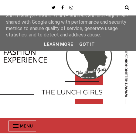
This site uses cookies from Google to deliver its services
and to analyze traffic. Your IP address and user-agent are
shared with Google along with performance and security
metrics to ensure quality of service, generate usage
statistics, and to detect and address abuse.
LEARN MORE
GOT IT
MENU