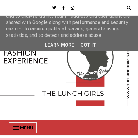
This site uses cookies from Google to deliver its services
and to analyze traffic. Your IP address and user-agent are
shared with Google along with performance and security
metrics to ensure quality of service, generate usage
statistics, and to detect and address abuse.
LEARN MORE
GOT IT
MENU