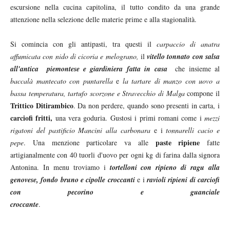
escursione nella cucina capitolina, il tutto condito da una grande
attenzione nella selezione delle materie prime e alla stagionalità.
Si comincia con gli antipasti, tra questi il
carpaccio di anatra
affumicata con nido di cicoria e melograno,
il
vitello tonnato con salsa
all'antica piemontese e giardiniera fatta in casa
che insieme al
baccalà mantecato con puntarella
e
la tartare di manzo con uovo a
bassa temperatura, tartufo scorzone e Stravecchio di Malga
compone il
Trittico Ditirambico
. Da non perdere, quando sono presenti in carta, i
carciofi fritti,
una vera goduria. Gustosi i primi romani come i
mezzi
rigatoni del pastificio Mancini alla carbonara
e i
tonnarelli cacio e
paste ripiene
pepe
. Una menzione particolare va alle
fatte
artigianalmente con 40 tuorli d'uovo per ogni kg di farina dalla signora
Antonina. In menu troviamo i
tortelloni con ripieno di ragu alla
genovese, fondo bruno e cipolle croccanti
e i
ravioli ripieni di carciofi
con pecorino e guanciale
croccante
.