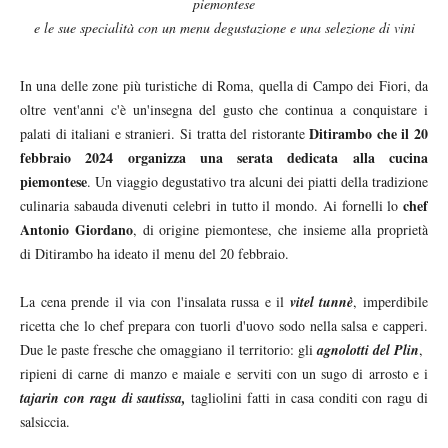
piemontese
e le sue specialità con un menu degustazione e una selezione di vini
In una delle zone più turistiche di Roma, quella di Campo dei Fiori, da
oltre vent'anni c'è un'insegna del gusto che continua a conquistare i
Ditirambo
che il 20
palati di italiani e stranieri. Si tratta del ristorante
febbraio 2024 organizza una serata dedicata alla cucina
piemontese
. Un viaggio degustativo tra alcuni dei piatti della tradizione
chef
culinaria sabauda divenuti celebri in tutto il mondo. Ai fornelli lo
Antonio Giordano
, di origine piemontese, che insieme alla proprietà
di Ditirambo ha ideato il menu del 20 febbraio.
La cena prende il via con l'insalata russa e il
vitel tunnè
, imperdibile
ricetta che lo chef prepara con tuorli d'uovo sodo nella salsa e capperi.
Due le paste fresche che omaggiano il territorio: gli
agnolotti del Plin
,
ripieni di carne di manzo e maiale e serviti con un sugo di arrosto e i
tajarin con ragu di sautissa,
tagliolini fatti in casa conditi con ragu di
salsiccia.