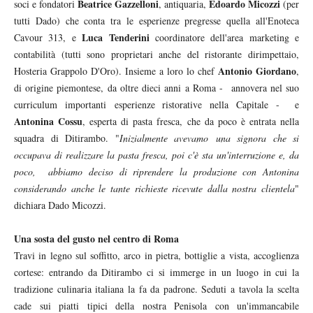
Beatrice Gazzelloni
Edoardo Micozzi
soci e fondatori
, antiquaria,
(per
tutti Dado) che conta tra le esperienze pregresse quella all'Enoteca
Luca Tenderini
Cavour 313, e
coordinatore dell'area marketing e
contabilità (tutti sono proprietari anche del ristorante dirimpettaio,
Antonio Giordano
Hosteria Grappolo D'Oro). Insieme a loro lo chef
,
di origine piemontese, da oltre dieci anni a Roma - annovera nel suo
curriculum importanti esperienze ristorative nella Capitale - e
Antonina Cossu
, esperta di pasta fresca, che da poco è entrata nella
squadra di Ditirambo. "
Inizialmente avevamo una signora che si
occupava di realizzare la pasta fresca, poi c'è sta un'interruzione e, da
poco, abbiamo deciso di riprendere la produzione con Antonina
considerando anche le tante richieste ricevute dalla nostra clientela
"
dichiara Dado Micozzi.
Una sosta del gusto nel centro di Roma
Travi in legno sul soffitto, arco in pietra, bottiglie a vista, accoglienza
cortese: entrando da Ditirambo ci si immerge in un luogo in cui la
tradizione culinaria italiana la fa da padrone. Seduti a tavola la scelta
cade sui piatti tipici della nostra Penisola con un'immancabile