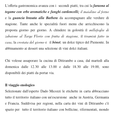
L'offerta gastronomica avanza con i secondi piatti, tra cui la
faraona al
tegame con erbe aromatiche e funghi cardoncelli;
il maialino al forno
e la
guancia brasata alla Barbera
da accompagnare alle verdure di
stagione. Tante anche le specialità fuori menu che arricchiscono la
proposta giorno per giorno. A chiudere in golosità il
millefoglie di
zabaione al Targa Florio con frutta di stagione,
il
tiramisù fatto in
casa
, la
crostata del giorno
e il
bònet
,
un dolce tipico del Piemonte. In
abbinamento ai dessert una selezione di vini dolci italiani.
Chi volesse assaporare la cucina di Ditirambo a casa, dal martedì alla
domenica dalle 12.30 alle 13.00 e dalle 18.30 alle 19.00, sono
disponibili dei piatti da portar via.
Il viaggio enologico
Selezionate dall'esperto Dado Micozzi le etichette in carta abbracciano
tutto il territorio italiano con un'escursione anche in Austria, Germania
e Francia. Suddivisa per regioni, nella carta dei vini di Ditirambo c'è
spazio per tutto il territorio italiano con bollicine, rifermentati, mondo