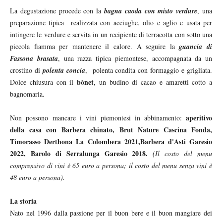
La degustazione procede con la
bagna caoda
con misto verdure
, una
preparazione tipica realizzata con acciughe, olio e aglio e usata per
intingere le verdure e servita in un recipiente di terracotta con sotto una
piccola fiamma per mantenere il calore. A seguire la
guancia di
Fassona brasata
, una razza tipica piemontese, accompagnata da un
crostino di
polenta concia
, polenta condita con formaggio e grigliata.
bònet
Dolce chiusura con il
, un budino di cacao e amaretti cotto a
bagnomaria.
aperitivo
Non possono mancare i vini piemontesi in abbinamento:
della casa con Barbera chinato, Brut Nature Cascina Fonda,
Timorasso Derthona La Colombera 2021,Barbera d'Asti Garesio
2022, Barolo di Serralunga Garesio 2018.
(Il costo del menu
comprensivo di vini è 65 euro a persona; il costo del menu senza vini è
48 euro a persona).
La storia
Nato nel 1996 dalla passione per il buon bere e il buon mangiare dei