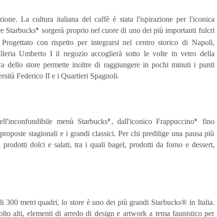
ione. La cultura italiana del caffè è stata l'ispirazione per l'iconica
re Starbucks
sorgerà proprio nel cuore di uno dei più importanti fulcri
®
a. Progettato con rispetto per integrarsi nel centro storico di Napoli,
lleria Umberto I il negozio accoglierà sotto le volte in vetro della
gica dello store permette inoltre di raggiungere in pochi minuti i punti
ersità Federico II e i Quartieri Spagnoli.
ll'inconfondibile menù Starbucks
, dall'iconico Frappuccino
fino
®
®
proposte stagionali e i grandi classici. Per chi predilige una pausa più
rodotti dolci e salati, tra i quali bagel, prodotti da forno e dessert,
 300 metri quadri, lo store è uno dei più grandi Starbucks® in Italia.
molto alti, elementi di arredo di design e artwork a tema faunistico per