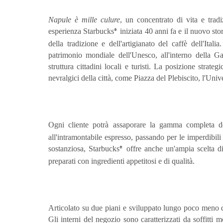
Napule è mille culure
, un concentrato di vita e tradiz
esperienza Starbucks
iniziata 40 anni fa e il nuovo sto
®
della tradizione e dell'artigianato del caffè dell'Itali
patrimonio mondiale dell'Unesco, all'interno della Ga
struttura cittadini locali e turisti. La posizione strate
nevralgici della città, come Piazza del Plebiscito, l'Univ
Ogni cliente potrà assaporare la gamma completa de
all'intramontabile espresso, passando per le imperdibili 
sostanziosa, Starbucks
offre anche un'ampia scelta di p
®
preparati con ingredienti appetitosi e di qualità.
Articolato su due piani e sviluppato lungo poco meno di
Gli interni del negozio sono caratterizzati da soffitti 