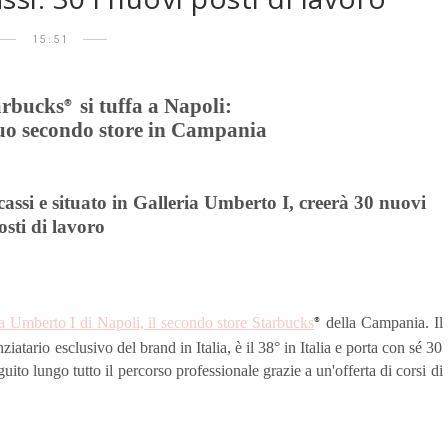
15:51
arbucks
si tuffa a Napoli:
®
l suo secondo store in Campania
cassi e situato in Galleria Umberto I, creerà 30 nuovi
osti di lavoro
ia Umberto I di Napoli, il secondo store Starbucks
della Campania. Il
®
iatario esclusivo del brand in Italia, è il 38° in Italia e porta con sé 30
uito lungo tutto il percorso professionale grazie a un'offerta di corsi di