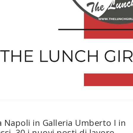
 Napoli in Galleria Umberto I in
si. 30 i nuovi posti di lavoro