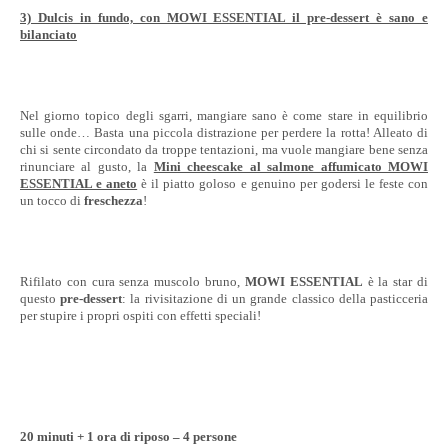
3) Dulcis in fundo, con MOWI ESSENTIAL il pre-dessert è sano e
bilanciato
Nel giorno topico degli sgarri, mangiare sano è come stare in equilibrio
sulle onde… Basta una piccola distrazione per perdere la rotta! Alleato di
chi si sente circondato da troppe tentazioni, ma vuole mangiare bene senza
rinunciare al gusto, la
Mini cheescake al salmone affumicato MOWI
ESSENTIAL e aneto
è il piatto goloso e genuino per godersi le feste con
un tocco di
freschezza
!
Rifilato con cura senza muscolo bruno,
MOWI ESSENTIAL
è la star di
questo
pre-dessert
: la rivisitazione di un grande classico della pasticceria
per stupire i propri ospiti con effetti speciali!
20 minuti + 1 ora di riposo – 4 persone