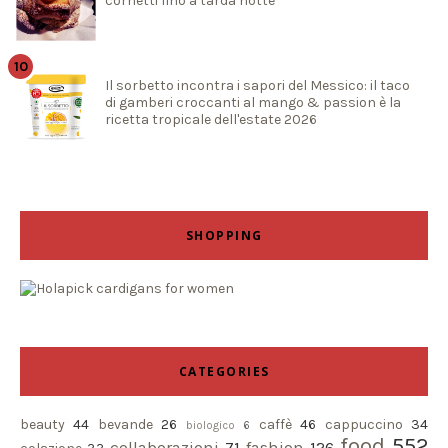
cornetti fino a tarda notte
Il sorbetto incontra i sapori del Messico: il taco
di gamberi croccanti al mango & passion è la
ricetta tropicale dell'estate 2026
SHOPPING
CATEGORIES
beauty
44
bevande
26
caffè
46
cappuccino
34
biologico
6
food
552
collaborazioni
71
fashion
126