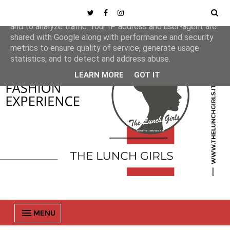
This site uses cookies from Google to deliver its services
and to analyze traffic. Your IP address and user-agent are
shared with Google along with performance and security
metrics to ensure quality of service, generate usage
statistics, and to detect and address abuse.
LEARN MORE
GOT IT
MENU