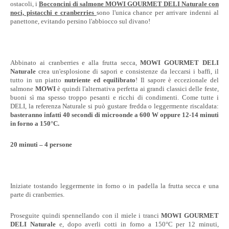
ostacoli, i
Bocconcini di salmone MOWI GOURMET DELI Naturale con
noci, pistacchi e cranberries
sono l'unica chance per arrivare indenni al
panettone, evitando persino l'abbiocco sul divano!
Abbinato ai cranberries e alla frutta secca,
MOWI GOURMET DELI
Naturale
crea un'esplosione di sapori e consistenze da leccarsi i baffi, il
tutto in un piatto
nutriente ed equilibrato
! Il sapore è eccezionale del
salmone
MOWI
è quindi l'alternativa perfetta ai grandi classici delle feste,
buoni sì ma spesso troppo pesanti e ricchi di condimenti. Come tutte i
DELI, la referenza Naturale si può gustare fredda o leggermente riscaldata:
basteranno infatti 40 secondi di microonde a 600 W oppure 12-14 minuti
in forno a 150°C.
20
minuti – 4 persone
Iniziate tostando leggermente in forno o in padella la frutta secca e una
parte di cranberries.
Proseguite quindi spennellando con il miele i tranci
MOWI GOURMET
DELI Naturale
e, dopo averli cotti in forno a 150°C per 12 minuti,