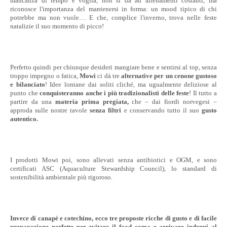
mancanza di tempo e voglia, non si dà ad allenamenti costanti, ma
riconosce l'importanza del mantenersi in forma: un mood tipico di chi
potrebbe ma non vuole… E che, complice l'inverno, trova nelle feste
natalizie il suo momento di picco!
Perfetto quindi per chiunque desideri mangiare bene e sentirsi al top, senza
troppo impegno o fatica,
Mowi
ci dà tre
alternative per un cenone gustoso
e bilanciato
! Idee lontane dai soliti cliché, ma ugualmente deliziose al
punto che
conquisteranno anche i più tradizionalisti delle feste
! Il tutto a
partire da una
materia prima pregiata,
che
–
dai fiordi norvegesi –
approda sulle nostre tavole
senza filtri
e conservando tutto il suo
gusto
autentico.
I prodotti Mowi poi, sono allevati senza antibiotici e OGM, e sono
certificati ASC (Aquaculture Stewardship Council), lo standard di
sostenibilità ambientale più rigoroso.
Invece di canapé e cotechino, ecco tre proposte ricche di gusto e di facile
preparazione perfette per evitare il food coma e arrivare indenni al