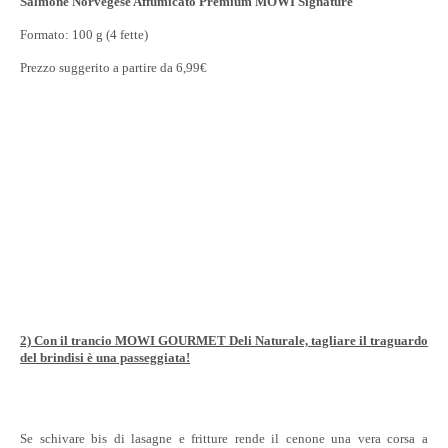
Salmone Norvegese Affumicato Premium MOWI Signature
Formato: 100 g (4 fette)
Prezzo suggerito a partire da 6,99€
2) Con il trancio MOWI GOURMET Deli Naturale, tagliare il traguardo
del brindisi è una passeggiata!
Se schivare bis di lasagne e fritture rende il cenone una vera corsa a