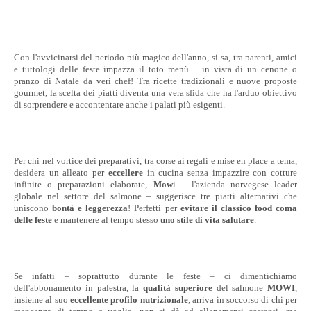
Con l'avvicinarsi del periodo più magico dell'anno, si sa, tra parenti, amici
e tuttologi delle feste impazza il toto menù… in vista di un cenone o
pranzo di Natale da veri chef! Tra ricette tradizionali e nuove proposte
gourmet, la scelta dei piatti diventa una vera sfida che ha l'arduo obiettivo
di sorprendere e accontentare anche i palati più esigenti.
Per chi nel vortice dei preparativi, tra corse ai regali e mise en place a tema,
desidera un alleato per
eccellere
in cucina senza impazzire con cotture
infinite o preparazioni elaborate,
Mow
i – l'azienda norvegese leader
globale nel settore del salmone – suggerisce tre piatti alternativi che
uniscono
bontà e leggerezza
! Perfetti per
evitare il classico food coma
delle feste
e mantenere al tempo stesso
uno stile di vita salutare
.
Se infatti – soprattutto durante le feste – ci dimentichiamo
dell'abbonamento in palestra, la
qualità superiore
del salmone
MOWI
,
insieme al suo
eccellente profilo nutrizionale
, arriva in soccorso di chi per