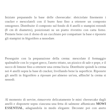
Iniziate preparando la base delle cheesecake: sbriciolate finemente i
cracker e mescolateli con il burro fuso fino a ottenere un composto
omogeneo. Distribuite il composto sul fondo di 4 anelli o stampini rotondi
(8 cm di diametro), posizionati su un piatto rivestito con carta forno.
Premete bene con il dorso di un cucchiaio per compattare la base e riponete
gli stampini in frigorifero a rassodare.
Proseguite con la preparazione della crema: mescolate il formaggio
spalmabile con lo yogurt greco, l'aneto tritato, un pizzico di sale e pepe, e il
succo di limone fino a ottenere una crema liscia. Distribuite quindi la crema
nei 4 anelli sopra la base di cracker, livellando bene la superficie. Riponete
gli anelli in frigorifero a riposare per almeno un'ora, affinché la crema si
rassodi.
Al momento di servire, rimuovete delicatamente le mini cheesecake dagli
anelli e disponete sopra ciascuna una fetta di salmone affumicato
MOWI
ESSENTIAL
, adagiandola in modo elegante. Decorate poi con aneto