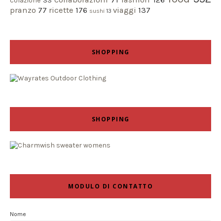
colazione
33
pranzo
77
ricette
176
viaggi
137
sushi
13
SHOPPING
SHOPPING
MODULO DI CONTATTO
Nome