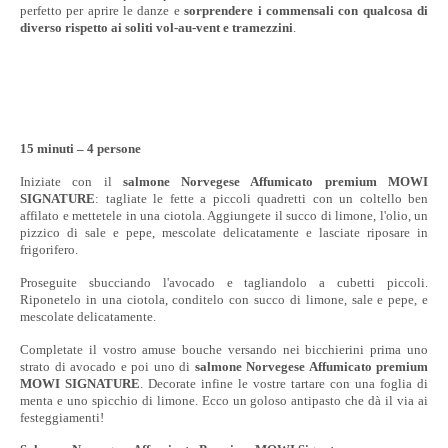
perfetto per aprire le danze e
sorprendere i commensali con qualcosa di
diverso rispetto ai soliti vol-au-vent e tramezzini
.
15 minuti – 4 persone
Iniziate con il
salmone Norvegese Affumicato premium
MOWI
SIGNATURE
: tagliate le fette a piccoli quadretti con un coltello ben
affilato e mettetele in una ciotola. Aggiungete il succo di limone, l'olio, un
pizzico di sale e pepe, mescolate delicatamente e lasciate riposare in
frigorifero.
Proseguite sbucciando l'avocado e tagliandolo a cubetti piccoli.
Riponetelo in una ciotola, conditelo con succo di limone, sale e pepe, e
mescolate delicatamente.
Completate il vostro amuse bouche versando nei bicchierini prima uno
strato di avocado e poi uno di
salmone Norvegese Affumicato premium
MOWI SIGNATURE
. Decorate infine le vostre tartare con una foglia di
menta e uno spicchio di limone. Ecco un goloso antipasto che dà il via ai
festeggiamenti!