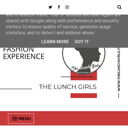
This site uses cookies from Google to deliver its services
and to analyze traffic. Your IP address and user-agent are
shared with Google along with performance and security
metrics to ensure quality of service, generate usage
statistics, and to detect and address abuse.
LEARN MORE
GOT IT
MENU