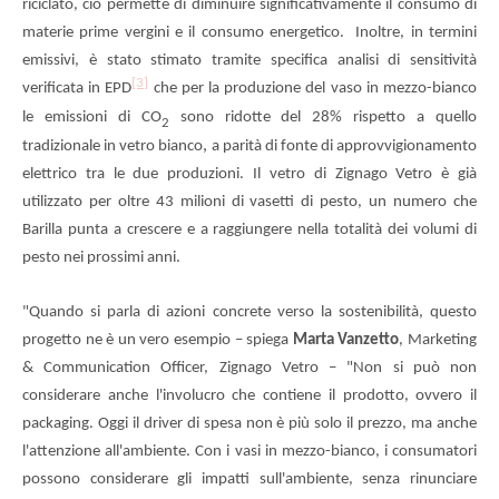
riciclato, ciò permette di diminuire significativamente il consumo di
materie prime vergini e il consumo energetico. Inoltre, in termini
emissivi, è stato stimato tramite specifica analisi di sensitività
[3]
verificata in EPD
che per la produzione del vaso in mezzo-bianco
le emissioni di CO
sono ridotte del 28% rispetto a quello
2
,
tradizionale in vetro bianco
a parità di fonte di approvvigionamento
elettrico tra le due produzioni. Il vetro di Zignago Vetro è già
utilizzato per oltre 43 milioni di vasetti di pesto, un numero che
Barilla punta a crescere e a raggiungere nella totalità dei volumi di
pesto nei prossimi anni.
"Quando si parla di azioni concrete verso la sostenibilità, questo
progetto ne è un vero esempio – spiega
Marta Vanzetto
, Marketing
& Communication Officer, Zignago Vetro – "Non si può non
considerare anche l'involucro che contiene il prodotto, ovvero il
packaging. Oggi il driver di spesa non è più solo il prezzo, ma anche
l'attenzione all'ambiente. Con i vasi in mezzo-bianco, i consumatori
possono considerare gli impatti sull'ambiente, senza rinunciare