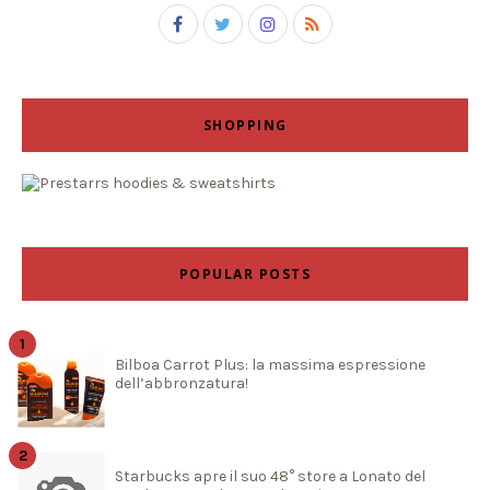
SHOPPING
POPULAR POSTS
Bilboa Carrot Plus: la massima espressione
dell’abbronzatura!
Starbucks apre il suo 48° store a Lonato del