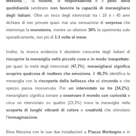
Messina
[1]
, la
routine
, le
responsabilità
e il
peso della
quotidianità
sembrano
non favorire la capacità di meravigliarsi
degli italiani
. Oltre un terzo degli intervistati tra i 18 e i 45 anni
dichiara di non provare quasi mai una sensazione di
sorpresa
che
interrompa la
monotonia
, mentre un ulteriore
38%
la sperimenta solo
sporadicamente, non più di
1-3 volte al mese
.
Inoltre, la ricerca evidenzia il desiderio crescente degli italiani di
riscoprire la meraviglia nelle piccole cose e in modo inaspettato
:
per quasi la metà degli intervistati (
47,7%
),
meravigliarsi significa
scoprire qualcosa di inatteso che emoziona
. Il
40,3%
identifica la
meraviglia con la
riscoperta della bellezza che ci circonda
e che
spesso passa inosservata. Per
un intervistato su tre (34,2%)
,
meravigliarsi significa tornare a
osservare il mondo con curiosità
e
circa un intervistato su quattro (23,3%) trova la meraviglia nella
scoperta di luoghi vibranti di colore
e
creatività
che stimolano
l
'immaginazione
.
Birra Messina con le sue due installazioni a
Piazza
Morbegno
e in