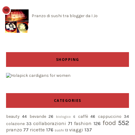
Pranzo di sushi tra blogger da I Jo
SHOPPING
CATEGORIES
beauty
44
bevande
26
caffè
46
cappuccino
34
biologico
6
food
552
collaborazioni
71
fashion
126
colazione
33
pranzo
77
ricette
176
viaggi
137
sushi
13