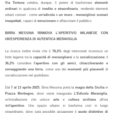
Via
Tortona
celebra, dunque, il potere di trasformare
elementi
ordinari
in qualcosa di
inedito e straordinario
, rendendo elementi
urbani comuni - come
un'edicola
e
un muro
-
meravigliosi
scenari
inaspettati
, capaci di
emozionare
e affascinare il pubblico.
BIRRA MESSINA RINNOVA L'APERITIVO MILANESE CON
UN'ESPERIENZA DI AUTENTICA MERAVIGLIA
La ricerca inoltre rivela che il
78,2%
degli intervistati riconosce un
forte legame tra la
capacità di meravigliarsi
e la
socializzazione:
il
36,2%
considera
l'aperitivo con gli amici
,
chiacchierando e
sorseggiando una birra
, come uno dei
momenti più piacevoli
di
socializzazione nel quotidiano.
Dal
7 al 13 aprile 2025
, Birra Messina porta la
magia della Sicilia
in
Piazza Morbegno
, dove viene inaugurata
L'Edicola Meraviglia
,
un'installazione che unisce
arte
e
cultura siciliana
all'ora
dell'
aperitivo
. Uno spazio urbano si trasforma così in luogo
straordinario, dove sarà possibile assaporare il
gusto distintivo di