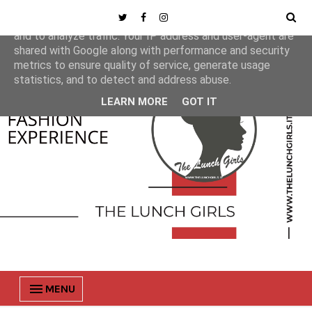
This site uses cookies from Google to deliver its services
and to analyze traffic. Your IP address and user-agent are
shared with Google along with performance and security
metrics to ensure quality of service, generate usage
statistics, and to detect and address abuse.
LEARN MORE
GOT IT
MENU