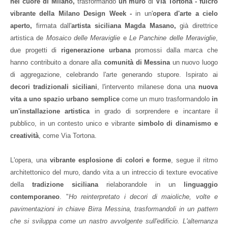
nel cuore di Milano,
trasformando
un muro
di
Via Tortona - fulcro
vibrante della Milano Design Week -
in un'
opera d'arte a cielo
aperto,
firmata dall'
artista siciliana Magda Masano,
già direttrice
artistica de
Mosaico delle Meraviglie
e
Le Panchine delle Meraviglie
,
due progetti di
rigenerazione urbana
promossi dalla marca che
hanno contribuito a donare alla
comunità di Messina
un nuovo luogo
di aggregazione, celebrando l'arte generando stupore. Ispirato ai
decori tradizionali siciliani
, l'intervento milanese dona una
nuova
vita a uno spazio urbano semplice
come un muro trasformandolo
in
un'installazione artistica
in grado di sorprendere e incantare il
pubblico, in un contesto unico e vibrante
simbolo di dinamismo e
creatività
, come Via Tortona.
L'opera, una
vibrante esplosione di colori e forme
, segue il ritmo
architettonico del muro, dando vita a un intreccio di texture evocative
della
tradizione siciliana
rielaborandole in un
linguaggio
contemporaneo
. "
Ho reinterpretato i decori di maioliche, volte e
pavimentazioni in chiave Birra Messina, trasformandoli in un pattern
che si sviluppa come un nastro avvolgente sull'edificio. L'alternanza