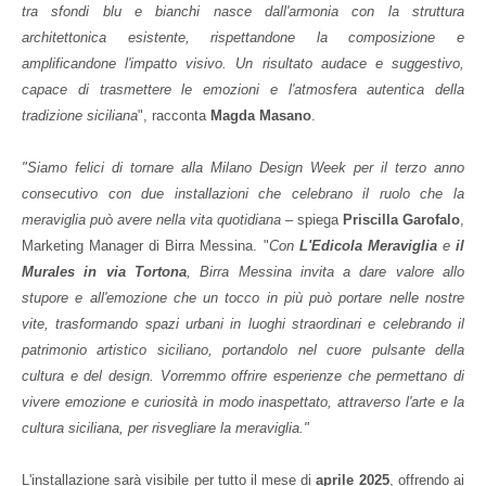
tra sfondi blu e bianchi nasce dall'armonia con la struttura
architettonica esistente, rispettandone la composizione e
amplificandone l'impatto visivo. Un risultato audace e suggestivo,
capace di trasmettere le emozioni e l'atmosfera autentica della
tradizione siciliana
", racconta
Magda Masano
.
"Siamo felici di tornare alla Milano Design Week per il terzo anno
consecutivo con due installazioni che celebrano il ruolo che la
meraviglia può avere nella vita quotidiana
– spiega
Priscilla Garofalo
,
Marketing Manager di Birra Messina. "
Con
L'Edicola Meraviglia
e
il
Murales in via Tortona
, Birra Messina invita a dare valore allo
stupore e all'emozione che un tocco in più può portare nelle nostre
vite, trasformando spazi urbani in luoghi straordinari e celebrando il
patrimonio artistico siciliano, portandolo nel cuore pulsante della
cultura e del design. Vorremmo offrire esperienze che permettano di
vivere emozione e curiosità in modo inaspettato, attraverso l'arte e la
cultura siciliana, per risvegliare la meraviglia."
L'installazione sarà visibile per tutto il mese di
aprile 2025
, offrendo ai