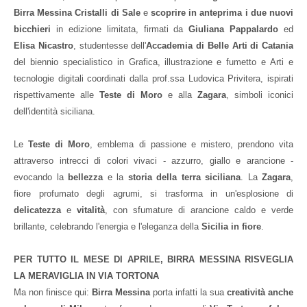
Birra Messina Cristalli di Sale
e
scoprire in anteprima i due nuovi
bicchieri
in edizione limitata, firmati da
Giuliana Pappalardo
ed
Elisa Nicastro
, studentesse dell'
Accademia di Belle Arti di Catania
del biennio specialistico in Grafica, illustrazione e fumetto e Arti e
tecnologie digitali coordinati dalla prof.ssa Ludovica Privitera, ispirati
rispettivamente alle
Teste di Moro
e alla
Zagara
, simboli iconici
dell'identità siciliana.
Le
Teste di Moro
, emblema di passione e mistero, prendono vita
attraverso intrecci di colori vivaci - azzurro, giallo e arancione -
evocando la
bellezza
e la
storia della terra siciliana
. La
Zagara
,
fiore profumato degli agrumi, si trasforma in un'esplosione di
delicatezza
e
vitalità
, con sfumature di arancione caldo e verde
brillante, celebrando l'energia e l'eleganza della
Sicilia in fiore
.
PER TUTTO IL MESE DI APRILE, BIRRA MESSINA RISVEGLIA
LA MERAVIGLIA IN VIA TORTONA
Ma non finisce qui:
Birra Messina
porta infatti la sua
creatività anche