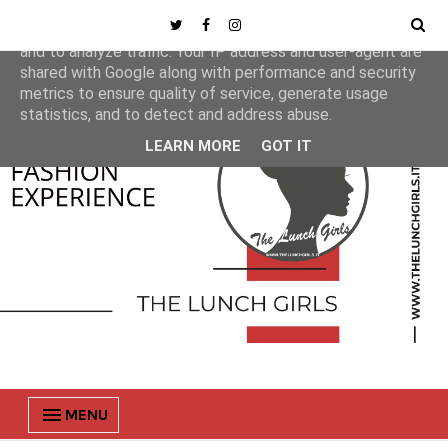
This site uses cookies from Google to deliver its services
and to analyze traffic. Your IP address and user-agent are
shared with Google along with performance and security
metrics to ensure quality of service, generate usage
statistics, and to detect and address abuse.
LEARN MORE
GOT IT
MENU