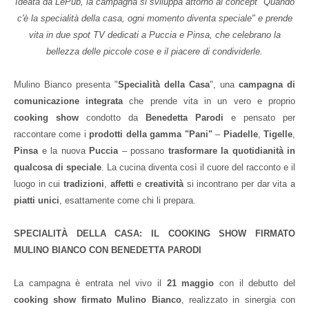
Ideata da LePub, la campagna si sviluppa attorno al concept "Quando
c'è la specialità della casa, ogni momento diventa speciale" e prende
vita in due spot TV dedicati a Puccia e Pinsa, che celebrano la
bellezza delle piccole cose e il piacere di condividerle.
Mulino Bianco presenta "
Specialità della Casa
", una
campagna di
comunicazione integrata
che prende vita in un vero e proprio
cooking show
condotto da
Benedetta Parodi
e pensato per
raccontare come i
prodotti della gamma "Pani"
–
Piadelle
,
Tigelle
,
Pinsa
e la nuova
Puccia
– possano
trasformare la quotidianità in
qualcosa di speciale
. La cucina diventa così il cuore del racconto e il
luogo in cui
tradizioni
,
affetti
e
creatività
si incontrano per dar vita a
piatti unici
, esattamente come chi li prepara.
SPECIALITÀ DELLA CASA: IL COOKING SHOW FIRMATO
MULINO BIANCO CON BENEDETTA PARODI
La campagna è entrata nel vivo il
21 maggio
con il debutto del
cooking show firmato Mulino Bianco
, realizzato in sinergia con