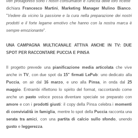
veri protagonisti sono i nostri consumatori e l'unicità delle loro ricette
"
dichiara
Francesco Martini
,
Marketing Manager Mulino Bianco
.
"
Vedere da vicino la passione e la cura nella preparazione dei nostri
prodotti e il forte legame emotivo che hanno con la nostra marca è
sempre emozionante
".
UNA CAMPAGNA MULTICANALE ATTIVA ANCHE IN TV: DUE
SPOT PER RACCONTARE PUCCIA E PINSA
Il progetto prevede una
pianificazione media articolata
che vive
anche in
TV
, con due spot da
15" firmati
LePub
: uno dedicato alla
Puccia
, on air dal
16 marzo
, e uno alla
Pinsa
, in onda dal
25
maggio
. Entrambi riflettono lo spirito del format, raccontando come
anche un
pasto
veloce possa diventare speciale se preparato con
amore
e con i
prodotti giusti
: il copy della Pinsa celebra i
momenti
di convivialità in famiglia
, mentre lo spot della
Puccia
racconta una
serata tra amici
, con una
partita di calcio sullo sfondo
, unendo
gusto
e
leggerezza
.