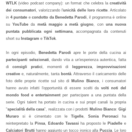
WTLK
(video podcast company): un format che celebra la
creatività
dei consumatori
, valorizzando l'
unicità delle loro ricette
. Articolato
in
4 puntate
e
condotto da Benedetta Parodi
, il programma è online
su
YouTube
da
metà maggio a metà giugno
, con
una
nuova
puntata pubblicata ogni settimana
, accompagnata da contenuti
short su
Instagram
e
TikTok
.
In ogni episodio,
Benedetta Parodi
apre le porte della cucina ai
partecipanti selezionati
, dando vita a un'esperienza autentica, fatta
di
consigli pratici
, momenti di
leggerezza
,
improvvisazioni
creative
e, naturalmente, tanta
bontà
. Attraverso il caricamento delle
foto delle proprie ricette sul sito di
Mulino Bianco
, i consumatori
hanno avuto infatti l'opportunità di essere scelti da
volti noti del
mondo food e entertainment
per partecipare a una puntata della
serie. Ogni talent ha portato in cucina e sui propri canali la propria
"
specialità della casa
", realizzata con i prodotti
Mulino Bianco
:
Gigi
Muraro
si è cimentato con le
Tigelle
,
Sonia Peronaci
ha
reinterpretato la
Pinsa
,
Edoardo Tavassi
ha proposto le
Piadelle
e
Calciatori Brutti
hanno aggiunto un tocco ironico alla
Puccia
. Le loro