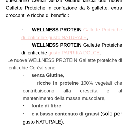
quest'anno Céréal Senza Glutine lancia due nuove
Gallette Proteiche in confezione da 8 gallette, extra
croccanti e ricche di benefici:
WELLNESS PROTEIN
Gallette Proteiche
·
di lenticchie gusto NATURALE
,
WELLNESS PROTEIN
Gallette Proteiche
·
di lenticchie
gusto PAPRIKA DOLCE
.
Le nuove WELLNESS PROTEIN Gallette proteiche di
lenticchie Céréal sono
senza Glutine
,
·
ricche in proteine
100% vegetali
che
·
contribuiscono alla crescita e al
mantenimento della massa muscolare,
fonte di fibre
·
(solo per
e a basso contenuto di grassi
·
).
gusto NATURALE