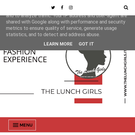
This site uses cookies from Google to deliver its services
and to analyze traffic. Your IP address and user-agent are
shared with Google along with performance and security
metrics to ensure quality of service, generate usage
statistics, and to detect and address abuse.
LEARN MORE
GOT IT
MENU