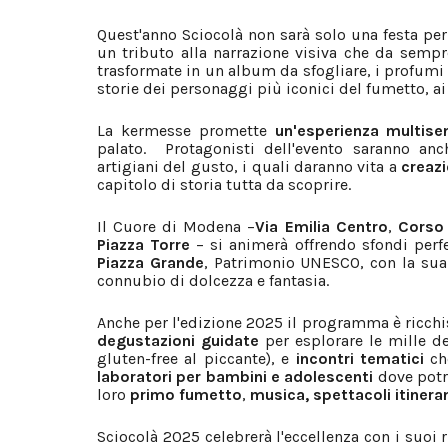
Quest'anno Sciocolà non sarà solo una festa per
un tributo alla narrazione visiva che da sempr
trasformate in un album da sfogliare, i profumi 
storie dei personaggi più iconici del fumetto,
ai
La kermesse promette
un'esperienza multise
palato. Protagonisti dell'evento saranno an
artigiani del gusto, i quali daranno vita a
creazi
capitolo di storia tutta da scoprire.
Il Cuore di Modena –
Via Emilia Centro
,
Corso
Piazza Torre
– si animerà offrendo sfondi perf
Piazza Grande
, Patrimonio UNESCO, con la sua
connubio di dolcezza e fantasia.
Anche per l'edizione 2025 il programma è ricch
degustazioni guidate
per esplorare le mille de
gluten-free al piccante), e
incontri tematici
che
laboratori per bambini e adolescenti
dove potra
loro
primo fumetto
,
musica, spettacoli itineran
Sciocolà 2025 celebrerà l'eccellenza con i suoi 