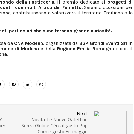
mondo della Pasticceria
, il premio dedicato ai
progetti di
contri con molti Artisti del Fumetto
. Saranno occasioni per
ione, contribuiscono a valorizzare il territorio Emiliano e le
enti particolari che susciteranno grande curiosità.
ossa da
CNA Modena
, organizzata da
SGP Grandi Eventi Srl
in
mune di Modena
e della
Regione Emilia Romagna
e con il
ena
.
Next
Y
Novità: Le Nuove Gallettine
per
Senza Glutine Céréal, gusto Pop
o
Corn e gusto Formaggio