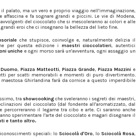
 il palato, ma un vero e proprio viaggio nell'immaginazione,
e affascina e fa sognare grandi e piccini. Le vie di Modena,
avvolgenti del cioccolato che si mescoleranno ai colori e alle
 grandi eroi che ci insegnano la bellezza del lieto fine.
nsoriale
che stupisce, coinvolge e, naturalmente delizia il
che per questa edizione i
maestri cioccolatieri
, autentici
oni uniche
e ogni morso sarà un'avventura, ogni assaggio un
 Duomo
,
Piazza Matteotti
,
Piazza Grande
,
Piazza Mazzini
e
etti per scatti memorabili e momenti di puro divertimento.
 maestosa Ghirlandina farà da cornice a questo imperdibile
issimo, tra
showcooking
che sveleranno i segreti dei maestri,
clinazioni del cioccolato (dal fondente all'aromatizzato, dal
 percorreranno il legame tra cibo e arte. Ci saranno anche
nno sperimentare l'arte del cioccolato e magari disegnare il
ti e tanto altro.
riconoscimenti speciali: lo
Sciocolà d'Oro
, lo
Sciocolà Rosa
,