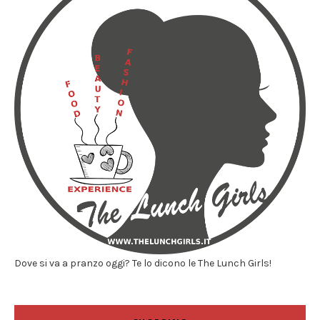
Dove si va a pranzo oggi? Te lo dicono le The Lunch Girls!