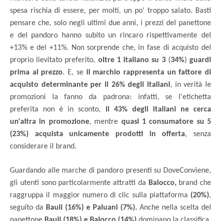
spesa rischia di essere, per molti, un po' troppo salato. Basti
pensare che, solo negli ultimi due anni, i prezzi del panettone
e del pandoro hanno subito un rincaro rispettivamente del
+13% e del +11%. Non sorprende che, in fase di acquisto del
proprio lievitato preferito,
oltre 1 italiano su 3
(
34%
)
guardi
prima al prezzo
. E, se
il marchio rappresenta un fattore di
acquisto determinante per il 26% degli italiani
, in verità le
promozioni la fanno da padrona: infatti, se l'etichetta
preferita non è in sconto,
il 43% degli italiani ne cerca
un'altra in promozione
, mentre
quasi 1 consumatore su 5
(23%) acquista unicamente prodotti in offerta
, senza
considerare il brand.
Guardando alle marche di pandoro presenti su DoveConviene,
gli utenti sono particolarmente attratti da
Balocco,
brand che
raggruppa il maggior numero di clic sulla piattaforma
(20%)
,
seguito da
Bauli (16%) e Paluani (7%).
Anche nella scelta del
panettone
Bauli (18%) e Balocco (14%)
dominano la classifica,