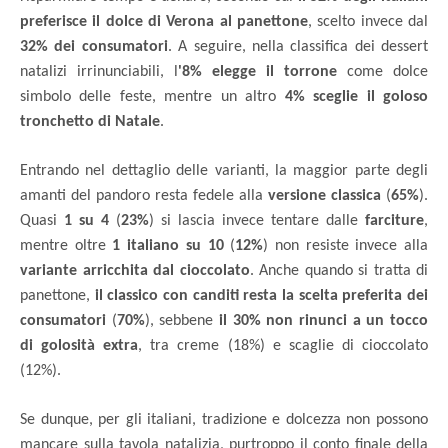
preferisce il dolce di Verona al panettone
, scelto invece dal
32% dei consumatori
. A seguire, nella classifica dei dessert
natalizi irrinunciabili, l
'8% elegge il torrone
come dolce
simbolo delle feste, mentre un altro
4% sceglie il goloso
tronchetto di Natale
.
Entrando nel dettaglio delle varianti, la maggior parte degli
amanti del pandoro resta fedele alla
versione classica
(
65%
).
Quasi
1 su 4
(
23%
) si lascia invece tentare dalle
farciture
,
mentre oltre
1 italiano su 10
(
12%
) non resiste invece alla
variante arricchita dal cioccolato
. Anche quando si tratta di
panettone,
il classico con canditi resta la scelta preferita dei
consumatori
(
70%
), sebbene
il 30% non rinunci a un tocco
di golosità extra
, tra creme (18%) e scaglie di cioccolato
(12%).
Se dunque, per gli italiani, tradizione e dolcezza non possono
mancare sulla tavola natalizia, purtroppo il conto finale della