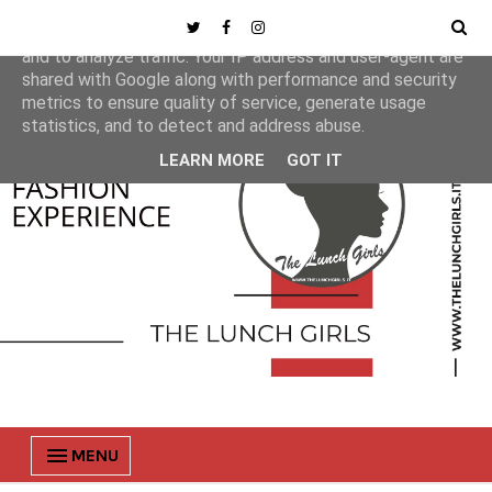
This site uses cookies from Google to deliver its services
and to analyze traffic. Your IP address and user-agent are
shared with Google along with performance and security
metrics to ensure quality of service, generate usage
statistics, and to detect and address abuse.
LEARN MORE
GOT IT
MENU