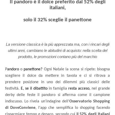
Il pandoro è il dolce preferito dal 52% degli
italiani,
solo il 32% sceglie il panettone
La versione classica è la più apprezzata ma, con i rincari degli
ultimi anni, cambiano le abitudini di acquisto: nella scelta del
prodotto, le promozioni contano più del marchio
P
andoro
o
panettone?
Ogni Natale la scena si ripete: bisogna
scegliere il dolce da mettere in tavola e ci si ritrova a
prendere posizione in uno dei dilemmi più classici delle
festività.
E, se il dibattito
in famiglia
resta acceso,
nel grande
derby delle feste il pandoro si afferma come il campione
indiscusso. Lo rivela un'indagine dell'
Osservatorio Shopping
di DoveConviene
, l'app che semplifica lo shopping facendo
risparmiare tempo e denaro, secondo cui
il 52% degli italiani