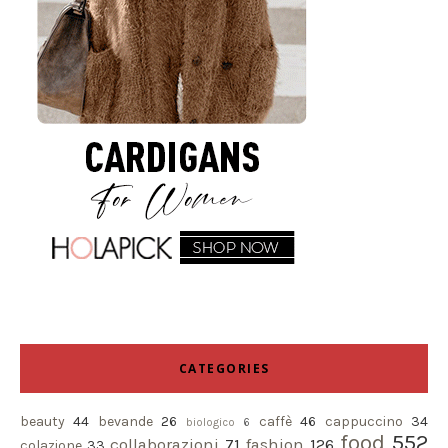
CATEGORIES
beauty
44
bevande
26
caffè
46
cappuccino
34
biologico
6
food
552
collaborazioni
71
fashion
126
colazione
33