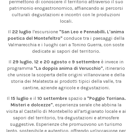
permettono di conoscere il territorio attraverso il suo
patrimonio enogastronomico, affiancando ai percorsi
culturali degustazioni e incontri con le produzioni
locali.
Il
22 luglio
l'escursione
"San Leo e Pennabilli. L'anima
poetica del Montefeltro"
conduce tra i paesaggi della
Valmarecchia e i luoghi cari a Tonino Guerra, con soste
dedicate ai sapori del territorio.
Il
29 luglio
,
12 e 20 agosto
e
9 settembre
è invece in
programma
"La doppia anima di Verucchio"
, itinerario
che unisce la scoperta delle origini villanoviane e della
storia dei Malatesta ai prodotti tipici della valle, tra
cantine, aziende agricole e degustazioni.
Il
15 luglio
e il
10 settembre
spazio a
"Poggio Torriana.
Misteri e dolcezze"
, esperienza serale che abbina la
visita al Castello di Montebello all'artigianato locale e ai
sapori del territorio, tra degustazioni e atmosfere
suggestive. Esperienze che promuovono un turismo
lento, sostenibile e autentico, offrendo un'occasione per