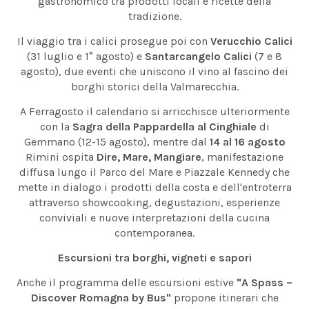
gastronomico tra prodotti locali e ricette della
tradizione.
Il viaggio tra i calici prosegue poi con
Verucchio Calici
(31 luglio e 1° agosto) e
Santarcangelo Calici
(7 e 8
agosto), due eventi che uniscono il vino al fascino dei
borghi storici della Valmarecchia.
A Ferragosto il calendario si arricchisce ulteriormente
con la
Sagra della Pappardella al Cinghiale
di
Gemmano (12-15 agosto), mentre dal
14 al 16 agosto
Rimini ospita
Dire, Mare, Mangiare
, manifestazione
diffusa lungo il Parco del Mare e Piazzale Kennedy che
mette in dialogo i prodotti della costa e dell'entroterra
attraverso showcooking, degustazioni, esperienze
conviviali e nuove interpretazioni della cucina
contemporanea.
Escursioni tra borghi, vigneti e sapori
Anche il programma delle escursioni estive
"A Spass –
Discover Romagna by Bus"
propone itinerari che