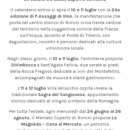
Il calendario estivo si apre il
10 e 11 luglio
con la
24ª
edizione di P.Assaggi di Vino
, la manifestazione che
porta nel centro storico di Rimini circa trenta cantine
del territorio nella suggestiva cornice della Piazza
sull'Acqua, accanto al Ponte di Tiberio, con
degustazioni, incontri e percorsi dedicati alla cultura
vitivinicola locale.
Negli stessi giorni, il
10 e 11 luglio
, l'entroterra propone
DiVinRocca
a Sant'Agata Feltria, due serate ai piedi
della Rocca Fregoso dedicate ai vini del Montefeltro,
accompagnati da musica e stand gastronomici.
L'
11 e 12 luglio
Villa Verucchio ospita invece la
tradizionale
Sagra del Sangiovese
, appuntamento
storico dedicato al vitigno simbolo della Romagna.
Per tutta l'estate, ogni mercoledì dal
24 giugno al 26
agosto
, il Mercato Coperto di Rimini propone
La
Magnèda – Cena al Mercato
, un percorso