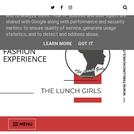
This site uses cookies from Google to deliver its services
and to analyze traffic. Your IP address and user-agent are
shared with Google along with performance and security
metrics to ensure quality of service, generate usage
statistics, and to detect and address abuse.
LEARN MORE
GOT IT
MENU