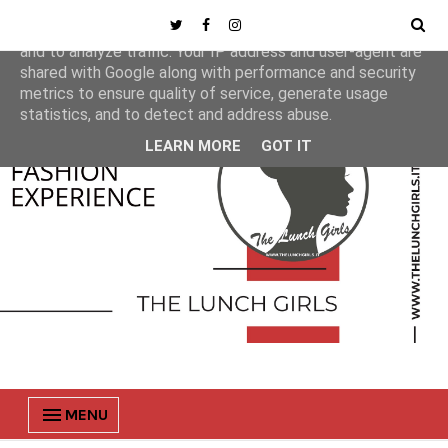
This site uses cookies from Google to deliver its services
and to analyze traffic. Your IP address and user-agent are
shared with Google along with performance and security
metrics to ensure quality of service, generate usage
statistics, and to detect and address abuse.
LEARN MORE
GOT IT
MENU