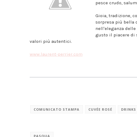
pesce crudo, salumi
Gioia, tradizione, c
sorpresa più bella d
nell'eleganza delle
gusto il piacere di
valori più autentici.
www.laurent-perrier.com
COMUNICATO STAMPA
CUVÉE ROSÉ
DRINKS
PASQUA