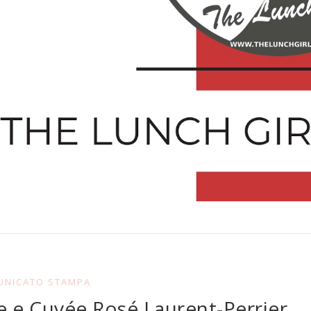
UNICATO STAMPA
e e Cuvée Rosé Laurent-Perrier