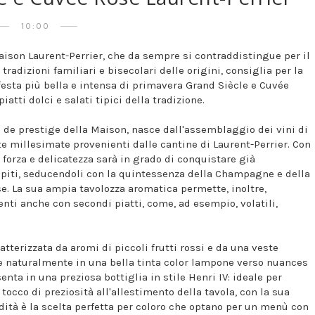
10:00
ison Laurent-Perrier, che da sempre si contraddistingue per il
tradizioni familiari e bisecolari delle origini, consiglia per la
festa più bella e intensa di primavera Grand Siècle e Cuvée
iatti dolci e salati tipici della tradizione.
 de prestige della Maison, nasce dall'assemblaggio dei vini di
te millesimate provenienti dalle cantine di Laurent-Perrier. Con
a forza e delicatezza sarà in grado di conquistare già
ospiti, seducendoli con la quintessenza della Champagne e della
se. La sua ampia tavolozza aromatica permette, inoltre,
ti anche con secondi piatti, come, ad esempio, volatili,
atterizzata da aromi di piccoli frutti rossi e da una veste
e naturalmente in una bella tinta color lampone verso nuances
nta in una preziosa bottiglia in stile Henri IV: ideale per
tocco di preziosità all'allestimento della tavola, con la sua
ità è la scelta perfetta per coloro che optano per un menù con