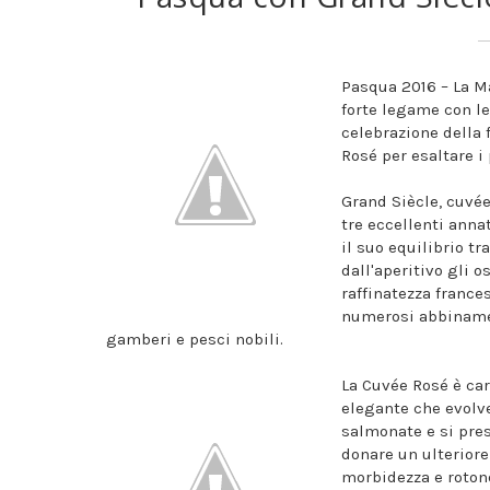
Pasqua 2016 – La Ma
forte legame con le 
celebrazione della 
Rosé per esaltare i p
Grand Siècle, cuvée
tre eccellenti anna
il suo equilibrio tr
dall'aperitivo gli 
raffinatezza france
numerosi abbinamen
gamberi e pesci nobili.
La Cuvée Rosé è car
elegante che evolv
salmonate e si prese
donare un ulteriore 
morbidezza e rotond