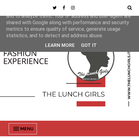
This site uses cookies from Google to deliver its services
and to analyze traffic. Your IP address and user-agent are
shared with Google along with performance and security
metrics to ensure quality of service, generate usage
statistics, and to detect and address abuse.
LEARN MORE
GOT IT
MENU