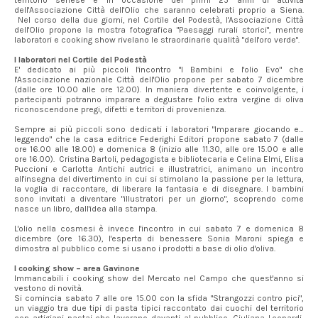
territorio senese e in occasione dei primi 25 anni di attività
dell'Associazione Città dell'Olio che saranno celebrati proprio a Siena.
Nel corso della due giorni, nel Cortile del Podestà, l'Associazione Città
dell'Olio propone la mostra fotografica "Paesaggi rurali storici", mentre
laboratori e cooking show rivelano le straordinarie qualità "dell'oro verde".
I laboratori nel Cortile del Podestà
E' dedicato ai più piccoli l'incontro "I Bambini e l'olio Evo" che
l'Associazione nazionale Città dell'Olio propone per sabato 7 dicembre
(dalle ore 10.00 alle ore 12.00). In maniera divertente e coinvolgente, i
partecipanti potranno imparare a degustare l'olio extra vergine di oliva
riconoscendone pregi, difetti e territori di provenienza.
Sempre ai più piccoli sono dedicati i laboratori "Imparare giocando e…
leggendo" che la casa editrice Federighi Editori propone sabato 7 (dalle
ore 16.00 alle 18.00) e domenica 8 (inizio alle 11.30, alle ore 15.00 e alle
ore 16.00). Cristina Bartoli, pedagogista e bibliotecaria e Celina Elmi, Elisa
Puccioni e Carlotta Antichi autrici e illustratrici, animano un incontro
all'insegna del divertimento in cui si stimolano la passione per la lettura,
la voglia di raccontare, di liberare la fantasia e di disegnare. I bambini
sono invitati a diventare "illustratori per un giorno", scoprendo come
nasce un libro, dall'idea alla stampa.
L'olio nella cosmesi è invece l'incontro in cui sabato 7 e domenica 8
dicembre (ore 16.30), l'esperta di benessere Sonia Maroni spiega e
dimostra al pubblico come si usano i prodotti a base di olio d'oliva.
I cooking show – area Gavinone
Immancabili i cooking show del Mercato nel Campo che quest'anno si
vestono di novità.
Si comincia sabato 7 alle ore 15.00 con la sfida "Strangozzi contro pici",
un viaggio tra due tipi di pasta tipici raccontato dai cuochi del territorio