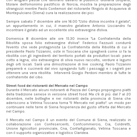
con artigiani pastai che lavorano davanti al pubblico. Giuliana Leopardi,
titolare dell'omonimo pastificio di Norcia, mostra la preparazione degli
strangozzi mentre Paolo Contemori del ristorante l'Angolo di Acquaviva di
Montepulciano (Siena) cura la realizzazione dei pici.
Sempre sabato 7 dicembre alle ore 16.00 "L'olio d'oliva incontra il gelato",
un appuntamento in cui, il maestro gelatiere Antonio Lisciandro fa
incontrare il gelato ad un eccellente olio extravergine d'oliva.
Domenica 8 dicembre alle ore 15.30 invece "La Confraternita della
Ribollita sposa l'olio extravergine d'oliva": Federico Fazzuoli condurrà
l'evento che vede protagonista La Confraternita della Ribollita di cui è
presidente Paolo Tizzanini, oste in Toscana che spiegherà come si fa la
ribollita con gli ingredienti del territorio portati da produttori locali: pane
cotto a legna, olio extravergine di oliva nuovo raccolto, verdure e legumi
degli orti locali. Sarà una dimostrazione di live cooking. Paolo Tizzanini
preparerà e cucinerà dal vivo spiegando tutti i passaggi e i segreti per
ottenere una vera ribollita. Interverrà Giorgio Perdoni membro di tutte le
confraternite del cibo.
Street food dei ristoranti del Mercato nel Campo
Durante il Mercato alcuni ristoranti di Piazza del Campo propongono piatti
della tradizione senese in versione street food. Ma c'è di più: dal 7 al 20
dicembre, nelle botteghe e nei ristoranti della provincia di Siena che
aderiscono a Vetrina Toscana torna "Il Mercato nel piatto": un modo per
continuare nelle terre di Siena l'esperienza del gusto offerta dal Mercato
nel Campo.
Il Mercato nel Campo è un evento del Comune di Siena, realizzato in
collaborazione con Confesercenti, Confcommercio, Cia, Coldiretti,
Unione Agricoltori provinciale, Cna, Confartigianato, Vetrina Toscana e
con il supporto organizzativo e logistico Claridea.