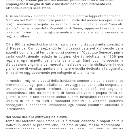
In uno degli scenari più belli del mondo, produttori locali e nazionali
propongono il meglio di "arti e mestieri" per un appuntamento che
affonda le radici nella storia
A Siena sabato 7 e domenica 8 dicembre si rinnova l'appuntamento con il
Mercato nel Campo. Una delle piazze più belle del mondo riscopre le sue
origini medievali e ospita un evento di vita quotidiana, quel "mercato
grande" che, ai tempi della Repubblica di Siena, rappresentava una delle
principali forme di approvvigionamento e che viene allestito secondo le
regole di allora.
Oltre 160 caratteristici banchi in legno saranno disposti nella conchiglia
di Piazza del Campo seguendo le indicazioni date nel XIV secolo dalle
autorità comunali, al tempo in cui si scriveva il "Costituto Senese", prima
carta costituzionale redatta in volgare, che fu adottata nel 1309 per
regolare ogni aspetto della vita della città. Sarà così riproposta la
dislocazione originaria del mercato medievale con la distinzione in due
grandi aree di vendita, quella alimentare e quella dedicata all'artigianato,
e il relativo raggruppamento per categorie al loro interno.
In mostra i migliori prodotti della tradizione senese e alcune eccellenze
provenienti da ogni parte d'Italia, per un viaggio dei sensi, alla scoperta di
un universo di sapori, profumi, bellezza e tipicità, nel segno di
un'eccellenza che da sempre fa di Siena una vera e propria "città del
gusto", e che in uno scenario antico quanto inimitabile rappresenta un
unicum in Italia tra tutti i mercatini natalizi. I visitatori potranno
assaggiare e conoscere, chiedendo agli stessi produttori curiosità e
informazioni.
Nel nome dell'olio extravergine d'oliva
Tema del Mercato nel Campo 2019 è "Aromi, essenze e sapori dell'olio
d'oliva" in onore al prodotto che, insieme al vino, meglio rappresenta il