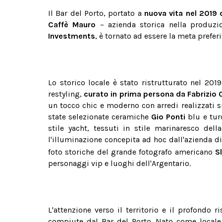
Il Bar del Porto, portato a
nuova vita nel 2019 
Caffè Mauro
– azienda storica nella produzi
Investments
,
è tornato ad essere la meta preferi
Lo storico locale è stato ristrutturato nel 2019
restyling,
curato in prima persona da Fabrizio
un tocco chic e moderno con arredi realizzati su
state selezionate ceramiche
Gio Ponti
blu e tur
stile yacht, tessuti in stile marinaresco del
l'illuminazione concepita ad hoc dall'azienda d
foto storiche del grande fotografo americano
S
personaggi vip e luoghi dell'Argentario.
L'attenzione verso il territorio e il profondo r
compiute dal Bar del Porto. Nato come local