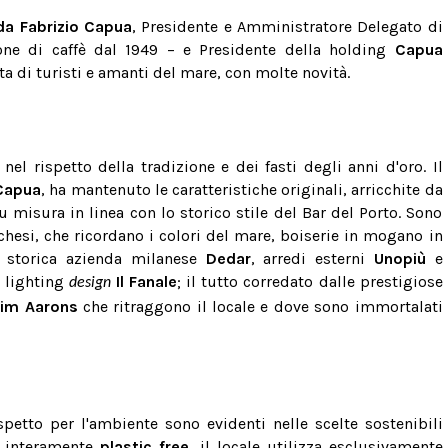
da Fabrizio Capua
,
Presidente e Amministratore Delegato di
one di caffè dal 1949 – e Presidente della holding
Capua
ta di turisti e amanti del mare,
con molte novità.
 n
el rispetto della tradizione e dei fasti degli anni d'oro. Il
 Capua
, ha mantenuto le caratteristiche originali, arricchite da
 misura in linea con lo storico stile del Bar del Porto. Sono
chesi, che ricordano i colori del mare, boiserie in mogano in
la storica azienda milanese
Dedar
, arredi esterni
Unopiù
e
i
lighting
Il Fanale
; il tutto corredato dalle prestigiose
design
lim Aarons
che ritraggono il locale e dove sono immortalati
ispetto per l'ambiente sono evidenti nelle scelte sostenibili
e interamente
plastic free
, il locale utilizza esclusivamente