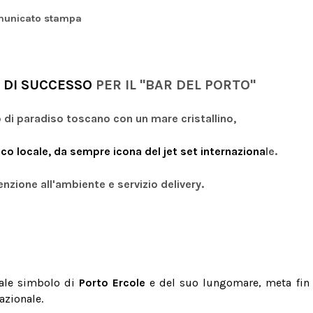
unicato stampa
 DI SUCCESSO
PER IL "BAR DEL PORTO"
o di paradiso toscano con un mare cristallino,
orico locale, da sempre icona del jet set internaziona
le.
enzione all'ambiente e servizio delivery.
cale simbolo di
Porto Ercole
e
del suo lungomare, meta fin
nazionale.