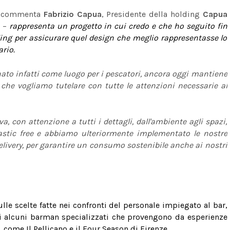
–
commenta
Fabrizio Capua
,
Presidente della holding
Capua
o
–
rappresenta un progetto in cui credo e che ho seguito fin
yling per assicurare quel design che meglio rappresentasse lo
ario.
nato infatti come luogo per i pescatori, ancora oggi mantiene
, che vogliamo tutelare con tutte le attenzioni necessarie al
, con attenzione a tutti i dettagli, dall'ambiente agli spazi,
astic free e abbiamo ulteriormente implementato le nostre
elivery, per garantire un consumo sostenibile anche ai nostri
 sulle scelte fatte nei confronti del personale impiegato al bar,
i alcun
i barman specializzati che provengono da esperienze
 come Il Pellicano e il Four Season di Firenze.