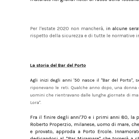
Per l'estate 2020 non mancherà,
in alcune sera
rispetto della sicurezza e di tutte le normative i
La storia del Bar del Porto
Agli inizi degli anni '50 nasce il "Bar del Porto"
riponevano le reti. Qualche anno dopo, una donna di
uomini che rientravano dalle lunghe giornate di mar
Lora".
Fra il finire degli anni'70 e i primi anni 80, la
Roberto Properzio, milanese, uomo di mare, che a
e provato, approda a Porto Ercole. Innamorat
dedicandosi al "Bar Miramare" che tornerà a c