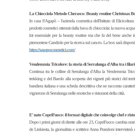
La Chiocciola Metodo Cherasco: Beauty routine Christmas Box, 
In casa S'Agapò – l'azienda cosmetica dell'Istituto di Elicicol
prodotti cosmetici ottenuti dalla bava di chiocciola: la nuova acqu
kit essenziale per la beauty routine ma che fa del bene anche i
piemontese Candiolo per la ricerca sul cancro. La box sarà disponi
https://sagapocosmetici.com/
Vendemmia Tricolore: la storia di Serralunga d'Alba tra i filari 
Continua tra le colline di Serralunga d'Alba la Vendemmia Tricol
trekking e del Barolo alla scoperta dei vigneti più storici del t
bandiera italiana e una scheda descrittiva che ne racconta caratterist
vignerons di Serralunga nelle enoteche e ristoranti della città.
E' nato CopriFuoco: il format digitale che coinvolge chef e ristor
Dopo i primi giorni di dirette alle ore 23, CopriFuoco cambia orari
de Linkiesta, la giornalista e scrittrice Anna Prandoni intervisterà 