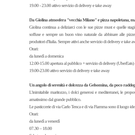
19.00 - 23.00 attivo servizio di delivery e take away
Da Giolina atmosfera "vecchia Milano" e pizza napoletana, ma da
Giolina continua a deliziarci con le sue pizze must e quelle stag
soffuse e sempre un buon vino naturale da abbinare alle pizze,
produttori d'Italia. Sempre attivi anche servizio di delivery e take a
Orari:
da lunedì a domenica
12.00-15.00 apertura al pubblico + servizio di delivery (UberEats
19.00-23.00 attivo servizio di delivery e take away
Un angolo di serenità e dolcezza da Gelsomina, da poco raddop
L'inimitabile maritozzo, i dolci generosi e mediterranei, le prop
amatissimo dal grande pubblico.
Le pasticcerie di via Carlo Tenca e di via Fiamma sono il luogo idea
Orari:
da lunedì a venerdì
07.30 – 18.00