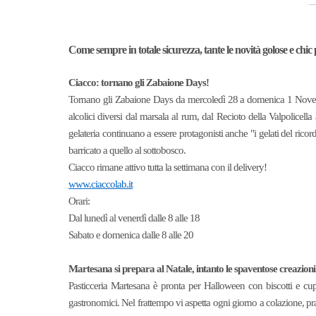
Come sempre in totale sicurezza, tante le novità golose e chic
Ciacco: tornano gli Zabaione Days!
Tornano gli Zabaione Days da mercoledì 28 a domenica 1 Novembre
alcolici diversi dal marsala al rum, dal Recioto della Valpolicella
gelateria continuano a essere protagonisti anche "i gelati del ricor
barricato a quello al sottobosco.
Ciacco rimane attivo tutta la settimana con il delivery!
www.ciaccolab.it
Orari:
Dal lunedì al venerdì dalle 8 alle 18
Sabato e domenica dalle 8 alle 20
Martesana si prepara al Natale, intanto le spaventose creazion
Pasticceria Martesana è pronta per Halloween con biscotti e cupc
gastronomici. Nel frattempo vi aspetta ogni giorno a colazione, p