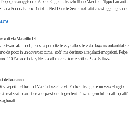
lare. Dopo personaggi come Alberto Gipponi, Massimiliano Mascia o Filippo Lamantia,
ée, Ilaria Puddu, Enrico Bartolini, Pied Daniele Seu e molti altri che si aggiungeranno
?hl=it
ca di via Maurilio 14
eetware alla moda, pensata per tutte le età, dallo stile e dal logo inconfondibile e
to da poco in un doveroso clima "soft" ma destinato a regalarci emopzioni. Felpe,
rand 110% made in Italy ideato dall'imprenditore eclettico Paolo Salluzzi.
si dell'autunno
 vi aspetta nei locali di Via Cadore 26 e Via Plinio 6. Marghe è un vero viaggio tra
ità realizzata con ricerca e passione. Ingredienti freschi, genuini e dalla qualità
stagionali.