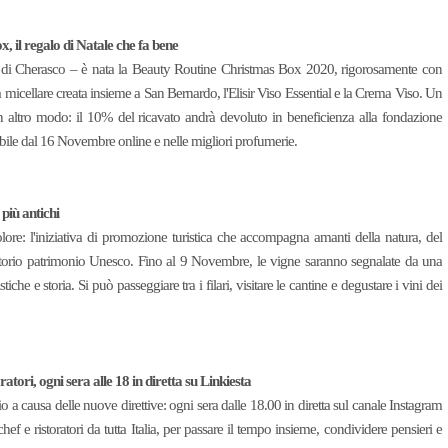
il regalo di Natale che fa bene
tura di Cherasco – è nata la Beauty Routine Christmas Box 2020, rigorosamente con
a micellare creata insieme a San Bernardo, l'Elisir Viso Essential e la Crema Viso. Un
n altro modo: il 10% del ricavato andrà devoluto in beneficienza alla fondazione
bile dal 16 Novembre online e nelle migliori profumerie.
più antichi
ore: l'iniziativa di promozione turistica che accompagna amanti della natura, del
erritorio patrimonio Unesco. Fino al 9 Novembre, le vigne saranno segnalate da una
iche e storia. Si può passeggiare tra i filari, visitare le cantine e degustare i vini dei
atori, ogni sera alle 18 in diretta su Linkiesta
o a causa delle nuove direttive: ogni sera dalle 18.00 in diretta sul canale Instagram
chef e ristoratori da tutta Italia, per passare il tempo insieme, condividere pensieri e