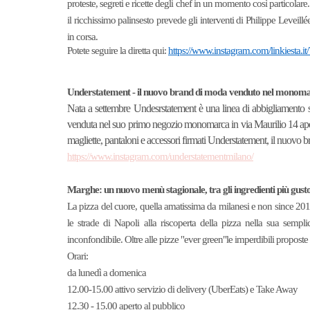
proteste, segreti e ricette degli chef in un momento così partico
il ricchissimo palinsesto prevede gli interventi di Philippe Leveill
in corsa.
Potete seguire la diretta qui:
https://www.instagram.com/linkiesta.it/
Understatement - il nuovo brand di moda venduto nel monomar
Nata a settembre Undesrstatement è una linea di abbigliamento str
venduta nel suo primo negozio monomarca in via Maurilio 14 aper
magliette, pantaloni e accessori firmati Understatement, il nuovo b
https://www.instagram.com/understatementmilano/
Marghe: un nuovo menù stagionale, tra gli ingredienti più gusto
La pizza del cuore, quella amatissima da milanesi e non since 2016
le strade di Napoli alla riscoperta della pizza nella sua semplic
inconfondibile. Oltre alle pizze "ever green"le imperdibili proposte 
Orari:
da lunedì a domenica
12.00-15.00 attivo servizio di delivery (UberEats) e Take Away
12.30 - 15.00 aperto al pubblico