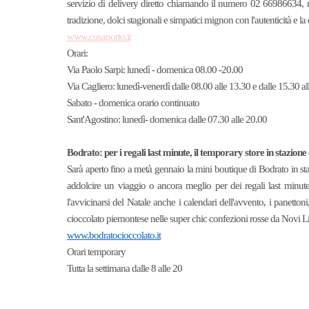
servizio di delivery diretto chiamando il numero 02 66986634, ma 
tradizione, dolci stagionali e simpatici mignon con l'autenticità e
www.cosaporto.it
Orari:
Via Paolo Sarpi: lunedì - domenica 08.00 -20.00
Via Cagliero: lunedì-venerdì dalle 08.00 alle 13.30 e dalle 15.30 al
Sabato - domenica orario continuato
Sant'Agostino: lunedì- domenica dalle 07.30 alle 20.00
Bodrato: per i regali last minute, il temporary store in stazione
Sarà aperto fino a metà gennaio la mini boutique di Bodrato in staz
addolcire un viaggio o ancora meglio per dei regali last minute. 
l'avvicinarsi del Natale anche i calendari dell'avvento, i panettoni
cioccolato piemontese nelle super chic confezioni rosse da Novi Li
www.bodratocioccolato.it
Orari temporary
Tutta la settimana dalle 8 alle 20