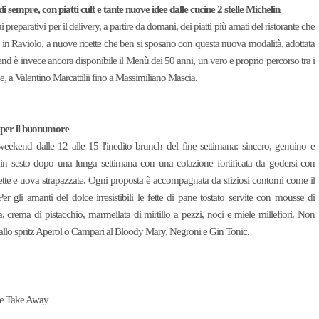
sempre, con piatti cult e tante nuove idee dalle cucine 2 stelle Michelin
eparativi per il delivery, a partire da domani, dei piatti più amati del ristorante che
in Raviolo, a nuove ricette che ben si sposano con questa nuova modalità, adottata
nd è invece ancora disponibile il Menù dei 50 anni, un vero e proprio percorso tra i
ese, a Valentino Marcattilii fino a Massimiliano Mascia.
 per il buonumore
weekend dalle 12 alle 15 l'inedito brunch del fine settimana: sincero, genuino e
 in sesto dopo una lunga settimana con una colazione fortificata da godersi con
ette e uova strapazzate. Ogni proposta è accompagnata da sfiziosi contorni come il
er gli amanti del dolce irresistibili le fette di pane tostato servite con mousse di
, crema di pistacchio, marmellata di mirtillo a pezzi, noci e miele millefiori. Non
il dallo spritz Aperol o Campari al Bloody Mary, Negroni e Gin Tonic.
) e Take Away