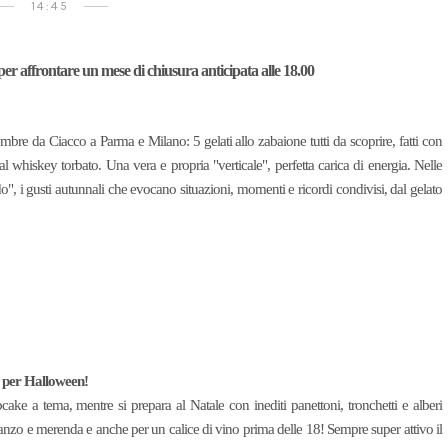
14:45
 per affrontare un mese di chiusura anticipata alle 18.00
 da Ciacco a Parma e Milano: 5 gelati allo zabaione tutti da scoprire, fatti con
 al whiskey torbato. Una vera e propria "verticale", perfetta carica di energia. Nelle
do", i gusti autunnali che evocano situazioni, momenti e ricordi condivisi, dal gelato
i per Halloween!
ake a tema, mentre si prepara al Natale con inediti panettoni, tronchetti e alberi
ranzo e merenda e anche per un calice di vino prima delle 18! Sempre super attivo il