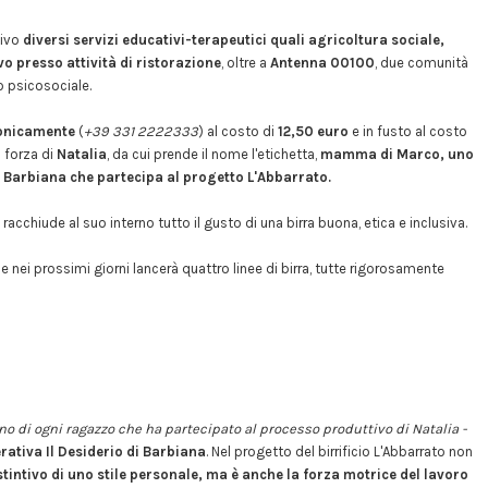
ttivo
diversi servizi educativi-terapeutici quali agricoltura sociale,
vo presso attività di ristorazione
, oltre a
Antenna 00100
, due comunità
io psicosociale.
fonicamente
(
+39 331 2222333
) al costo di
12,50 euro
e in fusto al costo
a forza di
Natalia
, da cui prende il nome l'etichetta,
mamma di Marco, uno
di Barbiana che partecipa al progetto L'Abbarrato.
, racchiude al suo interno tutto il gusto di una birra buona, etica e inclusiva.
che nei prossimi giorni lancerà quattro linee di birra, tutte rigorosamente
no di ogni ragazzo che ha partecipato al processo produttivo di Natalia -
rativa Il Desiderio di Barbiana
. Nel progetto del birrificio L'Abbarrato non
tintivo di uno stile personale, ma è anche la forza motrice del lavoro