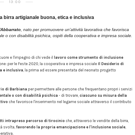
13:00
la birra artigianale buona, etica e inclusiva
'Abbarrato
, nato per promuovere un'attività lavorativa che favorisca
le o con disabilità psichica, ospiti della cooperativa e impresa sociale.
cuore e l'impegno di chi vede il
lavoro come strumento di inclusione
ione: per le Feste 2020, la cooperativa e impresa sociale
Il Desiderio di
a e inclusiva
, la prima ad essere presentata del neonato progetto
erio di Barbiana
per permettere alle persone che frequentano propri i servizi
entale o con disabilità psichica
- di trovare,
ciascuno su misura della
ttivo
che favorisce l'inserimento nel legame sociale attraverso il contributo
atti intrapreso percorso di tirocinio
che, attraverso le vendite della birra,
tà svolta,
favorendo la propria emancipazione e l'inclusione sociale
,
erativa.