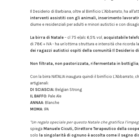
Il Desiderio di Barbiana, oltre al Birrificio L'Abbarrato, ha all'a
interventi assistiti con gli animali, inserimento lavorati
diurne e residenziali per adulti e minori autistici e con disag
La birra di Natale
– cl 75 ℮|alc 6,5% vol,
acquistabile tele
di 78€ + IVA - ha un'ottima struttura e intensità che ricorda l
dei ragazzi autistici ospiti della comunità Il Desiderio 
Non filtrata, non pastorizzata, rifermentata in bottiglia
Con la birra NATALIA inaugura quindi il birrificio L'Abbarrato, 
artigianali:
DI SCIASCIA:
Belgian Strong
IL BAFFO
: Pale Ale
ANNAA
: Blanche
MOMA
: IPA
"Un regalo speciale per questo Natale che gratifica l'impeg
spiega
Manuele Cicuti, Direttore Terapeutico della coope
solo
la singolarità di ognuno è accolta come il segno dis