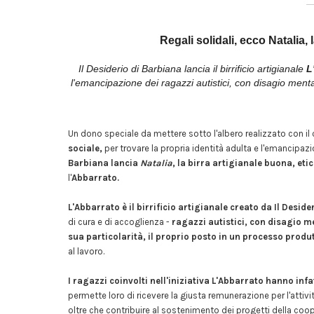
Regali solidali, ecco Natalia, 
Il Desiderio di Barbiana lancia il birrificio artigianale
L
l'emancipazione dei ragazzi autistici, con disagio menta
Un dono speciale da mettere sotto l'albero realizzato con il 
sociale,
per trovare la propria identità adulta e l'emancipaz
Barbiana lancia
Natalia
, la birra artigianale buona, etic
l'
Abbarrato.
L'Abbarrato è il birrificio artigianale creato da Il Desid
di cura e di accoglienza -
ragazzi autistici, con disagio m
sua particolarità, il proprio posto in un processo produ
al lavoro.
I ragazzi coinvolti nell'iniziativa L'Abbarrato hanno inf
permette loro di ricevere la giusta remunerazione per l'attivi
oltre che contribuire al sostenimento dei progetti della coop