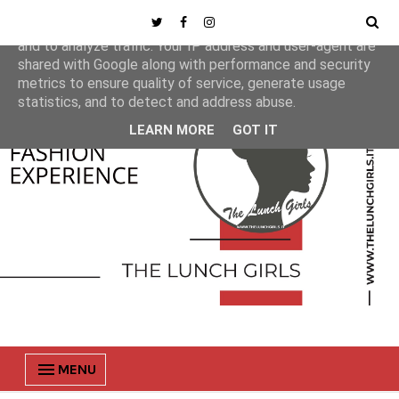
This site uses cookies from Google to deliver its services
and to analyze traffic. Your IP address and user-agent are
shared with Google along with performance and security
metrics to ensure quality of service, generate usage
statistics, and to detect and address abuse.
LEARN MORE
GOT IT
MENU