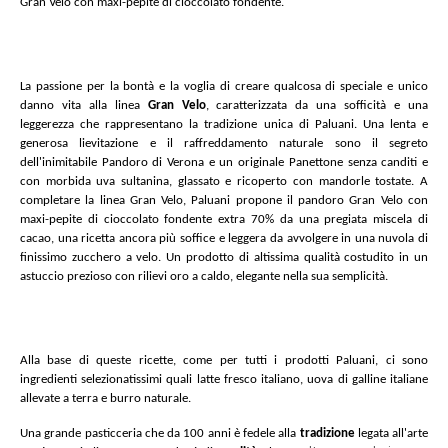
Gran Velo con maxi-pepite di cioccolato fondente.
La passione per la bontà e la voglia di creare qualcosa di speciale e unico
danno vita alla linea
Gran Velo
, caratterizzata da una sofficità e una
leggerezza che rappresentano la tradizione unica di Paluani. Una lenta e
generosa lievitazione e il raffreddamento naturale sono il segreto
dell'inimitabile Pandoro di Verona e un originale Panettone senza canditi e
con morbida uva sultanina, glassato e ricoperto con mandorle tostate. A
completare la linea Gran Velo, Paluani propone il pandoro Gran Velo con
maxi-pepite di cioccolato fondente extra 70% da una pregiata miscela di
cacao, una ricetta ancora più soffice e leggera da avvolgere in una nuvola di
finissimo zucchero a velo. Un prodotto di altissima qualità costudito in un
astuccio prezioso con rilievi oro a caldo, elegante nella sua semplicità.
Alla base di queste ricette, come per tutti i prodotti Paluani, ci sono
ingredienti selezionatissimi quali latte fresco italiano, uova di galline italiane
allevate a terra e burro naturale.
Una grande pasticceria che da 100 anni è fedele alla
tradizione
legata all'arte