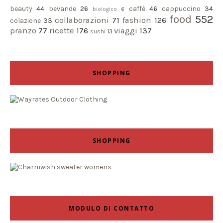
beauty
44
bevande
26
caffè
46
cappuccino
34
biologico
6
food
552
collaborazioni
71
fashion
126
colazione
33
pranzo
77
ricette
176
viaggi
137
sushi
13
SHOPPING
SHOPPING
MODULO DI CONTATTO