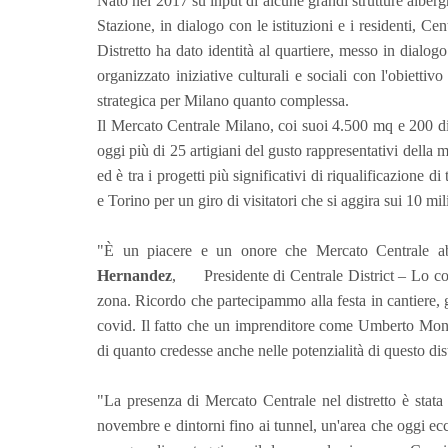
Nato nel 2017 su input di alcune grandi strutture alberghi
Stazione, in dialogo con le istituzioni e i residenti, Ce
Distretto ha dato identità al quartiere, messo in dialogo 
organizzato iniziative culturali e sociali con l'obiettiv
strategica per Milano quanto complessa.
Il Mercato Centrale Milano, coi suoi 4.500 mq e 200 di 
oggi più di 25 artigiani del gusto rappresentativi della m
ed è tra i progetti più significativi di riqualificazione 
e Torino per un giro di visitatori che si aggira sui 10 mil
"È un piacere e un onore che Mercato Centrale ab
Hernandez
, Presidente di Centrale District – Lo cons
zona. Ricordo che partecipammo alla festa in cantiere, 
covid. Il fatto che un imprenditore come Umberto Mont
di quanto credesse anche nelle potenzialità di questo dist
"La presenza di Mercato Centrale nel distretto è stata 
novembre e dintorni fino ai tunnel, un'area che oggi ecc