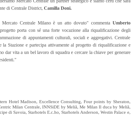
ideriamo Mercato Centrale un partner strategico e siamo certi che sarà
te di Centrale District,
Camilla Doni.
r il Mercato Centrale Milano è un atto dovuto" commenta
Umberto
progetto porta con sé una forte vocazione alla riqualificazione degli
grammazione di appuntamenti culturali, sociali e aggregativi. Centrale
te la Stazione e partecipa attivamente al progetto di riqualificazione e
mo dar vita a un bel lavoro di squadra e cercare la chiave per generare
esidenti."
Western Hotel Madison, Excellence Consulting, Four points by Sheraton,
 Centric Milan Centrale, INNSiDE by Meliã, Me Milan Il duca by Meliã,
pe di Savoia, Starhotels E.c.ho, Starhotels Anderson, Westin Palace e,