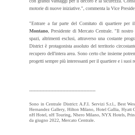
con grandi vantaggi per il decoro e la sicurezza. Cons
motorie di nuove iniziative.", commenta la Vice Presiden
"Entrare a far parte del Comitato di quartiere pe
Montano
, Presidente di Mercato Centrale. "Il nostro 
spazi, altrimenti esclusi, attraverso una costante pro
District è protagonista assoluto del territorio circostan
recupero dell'intera area. Sono certo che insieme potre
progetti sempre più interessanti per il quartiere e i suoi r
--------------------------------------------
Sono in Centrale District: A.F.I. Servizi S.r.l., Best 
Hernandez Gallery, Hilton Milano, Hotel Gallia, Hyatt
nH Hotel, nH Touring, Nhero Milano, NYX Hotels, Princi
da giugno 2022, Mercato Centrale.