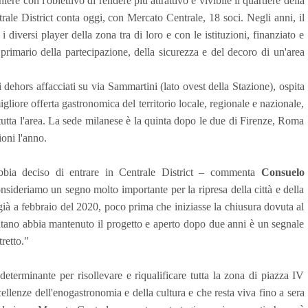
ere con l'obiettivo di rendere più attrattivo e vivibile il quartiere della
ntrale District conta oggi, con Mercato Centrale, 18 soci. Negli anni, il
i diversi player della zona tra di loro e con le istituzioni, finanziato e
o primario della partecipazione, della sicurezza e del decoro di un'area
dehors affacciati su via Sammartini (lato ovest della Stazione), ospita
igliore offerta gastronomica del territorio locale, regionale e nazionale,
di tutta l'area. La sede milanese è la quinta dopo le due di Firenze, Roma
ioni l'anno.
bia deciso di entrare in Centrale District – commenta
Consuelo
ideriamo un segno molto importante per la ripresa della città e della
già a febbraio del 2020, poco prima che iniziasse la chiusura dovuta al
ano abbia mantenuto il progetto e aperto dopo due anni è un segnale
retto."
determinante per risollevare e riqualificare tutta la zona di piazza IV
ellenze dell'enogastronomia e della cultura e che resta viva fino a sera