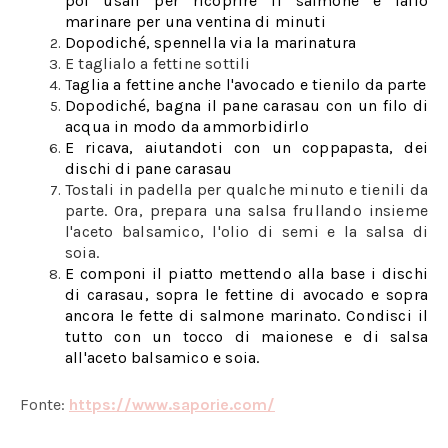
poi usali per ricoprire il salmone e fallo
marinare per una ventina di minuti
Dopodiché, spennella via la marinatura
E taglialo a fettine sottili
T
aglia a fettine anche l'avocado e tienilo da parte
Dopodiché, bagna il pane carasau con un filo di
acqua in modo da ammorbidirlo
E ricava, aiutandoti con un coppapasta, dei
dischi di pane carasau
Tostali in padella per qualche minuto e tienili da
parte. Ora, prepara una salsa frullando insieme
l'aceto balsamico, l'olio di semi e la salsa di
soia.
E componi il piatto mettendo alla base i dischi
di carasau, sopra le fettine di avocado e sopra
ancora le fette di salmone marinato. Condisci il
tutto con un tocco di maionese e di salsa
all'aceto balsamico e soia.
Fonte:
https://www.saporie.com/