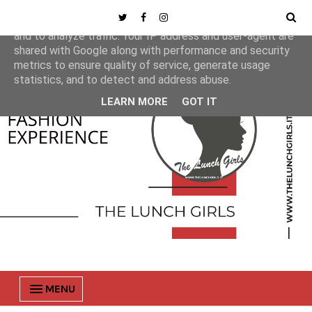
This site uses cookies from Google to deliver its services
and to analyze traffic. Your IP address and user-agent are
shared with Google along with performance and security
metrics to ensure quality of service, generate usage
statistics, and to detect and address abuse.
LEARN MORE
GOT IT
MENU