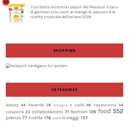
Il sorbetto incontra i sapori del Messico: il taco
di gamberi croccanti al mango & passion è la
ricetta tropicale dell'estate 2026
SHOPPING
CATEGORIES
beauty
44
bevande
26
caffè
46
cappuccino
34
biologico
6
food
552
collaborazioni
71
fashion
126
colazione
33
pranzo
77
ricette
176
viaggi
137
sushi
13