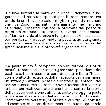
Il nuovo formato fa parte della linea "Etichetta Gialla",
garanzia di assoluta qualità per il consumatore. Per
produrla si utilizzano solo i migliori grani duri italiani
che vengono macinati internamente nel molino
aziendale, impastati con acqua prelevata dal pozzo di
proprietà profondo 140 metri, e lavorati con delicata
trafilatura ruvida al bronzo e lunga essiccazione a basse
temperature. In questo modo la pasta acquista grande
elasticità, tiene la cottura e conserva il profumo del
grano insieme alle sue proprietà organolettiche.
"La pasta mista è composta da vari formati e tipi di
pasta", racconta Pierantonio
Sgambaro
, presidente del
pastificio, tra i massimi esperti di pasta in Italia. "Nasce
come piatto di recupero, dalla necessità di risparmiare,
utilizzare gli avanzi in casa e abbattere gli sprechi. Nel
tempo questo mix di consistenze e formati è diventato
la base per realizzare piatti che hanno scritto la storia
della nostra tradizione culinaria, tanto che oggi la pasta
mista è amatissima da chef e cuochi in tutto il mondo.
Estremamente versatile, si presta a vari tipi di cottura:
ad esempio, si cuoce direttamente nel suo sugo dando