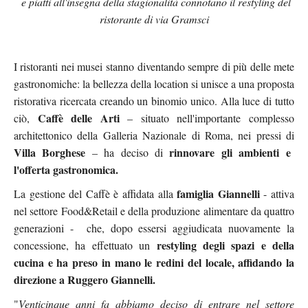
e piatti all'insegna della stagionalità connotano il restyling del
ristorante di via Gramsci
I ristoranti nei musei stanno diventando sempre di più delle mete
gastronomiche: la bellezza della location si unisce a una proposta
ristorativa ricercata creando un binomio unico. Alla luce di tutto
Caffè delle Arti
ciò,
–
situato nell'importante complesso
architettonico della Galleria Nazionale di Roma, nei pressi
di
Villa Borghese
rinnovare gli ambienti e
–
ha deciso di
l'offerta gastronomica.
famiglia Giannelli
La gestione del Caffè è affidata alla
- attiva
nel settore Food&Retail e della produzione alimentare da quattro
generazioni - che, dopo essersi aggiudicata nuovamente la
restyling degli spazi e della
concessione, ha effettuato un
cucina e ha preso in mano le redini del locale, affidando la
direzione a Ruggero Giannelli.
"
Venticinque anni fa abbiamo deciso di entrare nel settore