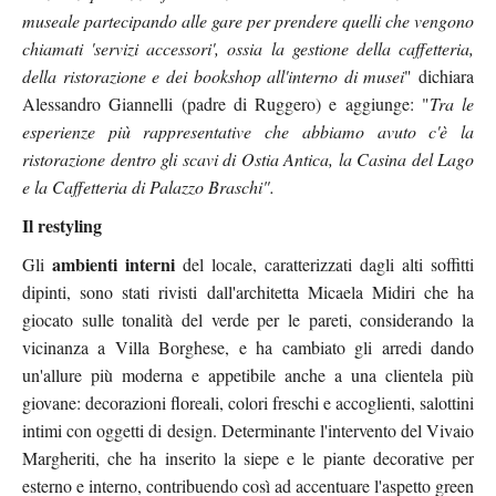
museale partecipando alle gare per prendere quelli che vengono
chiamati 'servizi accessori', ossia la gestione della caffetteria,
della ristorazione e dei bookshop all'interno di musei
" dichiara
Alessandro Giannelli (padre di Ruggero) e aggiunge: "
Tra le
esperienze più rappresentative che abbiamo avuto c'è la
ristorazione dentro gli scavi di Ostia Antica, la Casina del Lago
e la Caffetteria di Palazzo Braschi".
Il restyling
ambienti interni
Gli
del locale, caratterizzati dagli alti soffitti
dipinti, sono stati rivisti dall'architetta Micaela Midiri che ha
giocato sulle tonalità del verde per le pareti, considerando la
vicinanza a Villa Borghese, e ha cambiato gli arredi dando
un'allure più moderna e appetibile anche a una clientela più
giovane: decorazioni floreali, colori freschi e accoglienti, salottini
intimi con oggetti di design. Determinante l'intervento del Vivaio
Margheriti, che ha inserito la siepe e le piante decorative per
esterno e interno, contribuendo così ad accentuare l'aspetto green