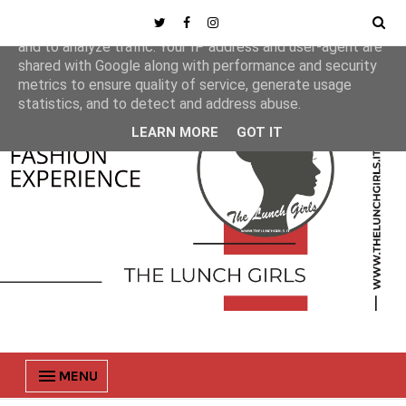
This site uses cookies from Google to deliver its services
and to analyze traffic. Your IP address and user-agent are
shared with Google along with performance and security
metrics to ensure quality of service, generate usage
statistics, and to detect and address abuse.
LEARN MORE
GOT IT
MENU