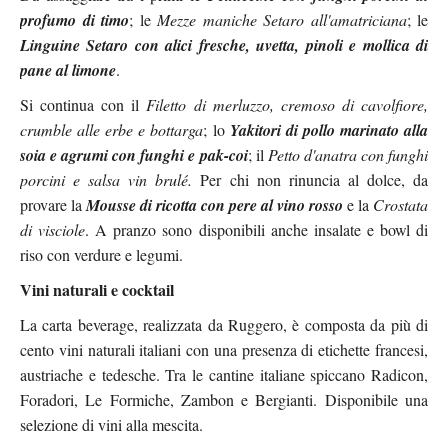
profumo di
timo
; le
Mezze maniche Setaro all'amatriciana
; le
Linguine Setaro con alici fresche, uvetta, pinoli e mollica di
pane al limone
.
Si continua con il
Filetto di merluzzo, cremoso di cavolfiore,
crumble alle erbe e bottarga
; lo
Yakitori di pollo marinato alla
soia e agrumi con funghi e pak-coi
; il
Petto d'anatra con funghi
porcini e salsa vin brulé.
Per chi non rinuncia al dolce, da
provare la
Mousse di ricotta con pere al vino rosso
e la
Crostata
di visciole
. A pranzo sono disponibili anche insalate e bowl di
riso con verdure e legumi.
Vini naturali e cocktail
La carta beverage, realizzata da Ruggero, è composta da più di
cento vini naturali italiani con una presenza di etichette francesi,
austriache e tedesche. Tra le cantine italiane spiccano Radicon,
Foradori, Le Formiche, Zambon e Bergianti. Disponibile una
selezione di vini alla mescita.