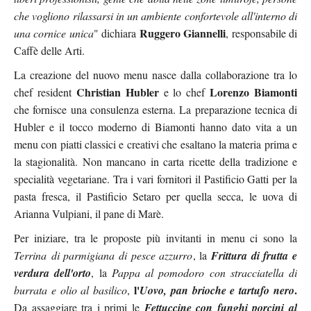
che vogliono rilassarsi in un ambiente confortevole all'interno di
Ruggero Giannelli
una cornice unica
" dichiara
, responsabile di
Caffè delle Arti.
La creazione del nuovo menu nasce dalla collaborazione tra lo
Christian Hubler
Lorenzo Biamonti
chef resident
e lo chef
che fornisce una consulenza esterna. La preparazione tecnica di
Hubler e il tocco moderno di Biamonti hanno dato vita a un
menu con piatti classici e creativi che esaltano la materia prima e
la stagionalità. Non mancano in carta ricette della tradizione e
specialità vegetariane. Tra i vari fornitori il Pastificio Gatti per la
pasta fresca, il Pastificio Setaro per quella secca, le uova di
Arianna Vulpiani, il pane di Marè.
Per iniziare, tra le proposte più invitanti in menu ci sono la
Terrina di parmigiana di pesce azzurro
, la
Frittura di frutta e
verdura dell'orto
, la
Pappa al pomodoro con stracciatella di
l'
.
burrata e olio al basilico
,
Uovo, pan brioche e tartufo nero
Da assaggiare tra i primi le
Fettuccine con funghi porcini al