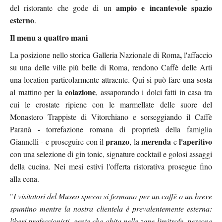
ampio e incantevole spazio
del ristorante che gode di un
esterno
.
Il menu a quattro mani
,
La posizione nello storica Galleria Nazionale di Roma
l'affaccio
su una delle ville più belle di Roma, rendono Caffè delle Arti
una location particolarmente attraente. Qui si può fare una sosta
colazione
al mattino per la
, assaporando i dolci fatti in casa tra
cui le crostate ripiene con le marmellate delle suore del
Monastero Trappiste di Vitorchiano
e sorseggiando il Caffè
Paranà - torrefazione romana di proprietà della famiglia
pranzo
merenda
l'aperitivo
Giannelli - e proseguire con il
, la
e
con una selezione di gin tonic, signature cocktail e golosi assaggi
della cucina. Nei mesi estivi l'offerta ristorativa prosegue fino
alla cena.
"
I visitatori del Museo spesso si fermano per un caffè o un breve
spuntino mentre la nostra clientela è prevalentemente esterna:
liberi professionisti, gente che abita nelle zone limitrofe, persone