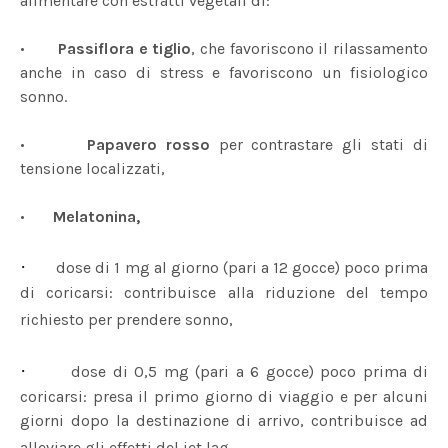
alimentare con estratti vegetali di:
•
Passiflora e tiglio
, che favoriscono il rilassamento
anche in caso di stress e favoriscono un fisiologico
sonno.
•
Papavero rosso
per contrastare gli stati di
tensione localizzati,
•
Melatonina,
·
dose di 1 mg al giorno (pari a 12 gocce) poco prima
di coricarsi: contribuisce alla riduzione del tempo
richiesto per prendere sonno,
·
dose di 0,5 mg (pari a 6 gocce) poco prima di
coricarsi: presa il primo giorno di viaggio e per alcuni
giorni dopo la destinazione di arrivo, contribuisce ad
alleviare gli effetti del jet lag.