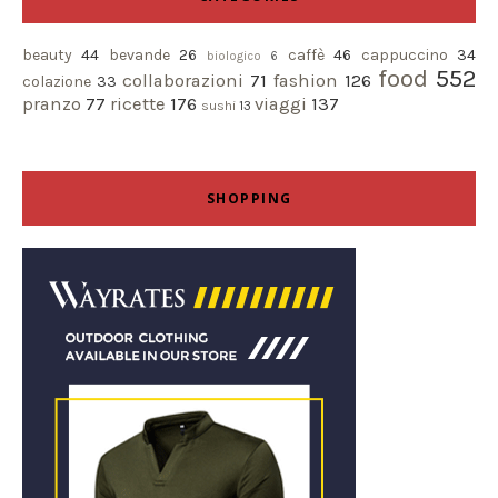
beauty
44
bevande
26
caffè
46
cappuccino
34
biologico
6
food
552
collaborazioni
71
fashion
126
colazione
33
pranzo
77
ricette
176
viaggi
137
sushi
13
SHOPPING