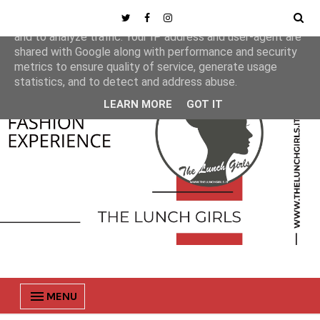
This site uses cookies from Google to deliver its services
and to analyze traffic. Your IP address and user-agent are
shared with Google along with performance and security
metrics to ensure quality of service, generate usage
statistics, and to detect and address abuse.
LEARN MORE
GOT IT
MENU