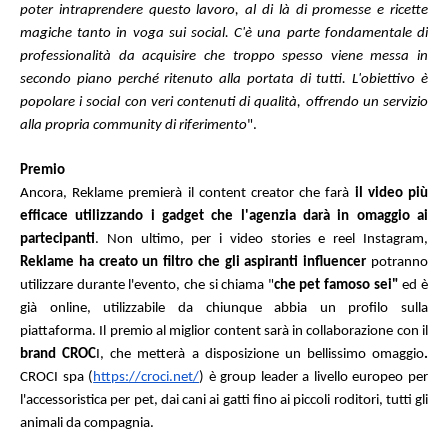
poter intraprendere questo lavoro, al di là di promesse e ricette 
magiche tanto in voga sui social. C'è una parte fondamentale di 
professionalità da acquisire che troppo spesso viene messa in 
secondo piano perché ritenuto alla portata di tutti. L'obiettivo è 
popolare i social con veri contenuti di qualità, offrendo un servizio 
alla propria community di riferimento
".
Premio
Ancora, Reklame premierà il content creator che farà 
il video più 
efficace utilizzando i gadget che l'agenzia darà in omaggio ai 
partecipanti
. Non ultimo, per i video stories e reel Instagram, 
Reklame ha creato un filtro che gli aspiranti influencer
 potranno 
utilizzare durante l'evento, che si chiama "
che pet famoso sei"
 ed è 
già online, utilizzabile da chiunque abbia un profilo sulla 
piattaforma. Il premio al miglior content sarà in collaborazione con il 
brand CROC
I, che metterà a disposizione un bellissimo omaggio
. 
CROCI spa (
https://croci.net/
) è group leader a livello europeo per 
l'accessoristica per pet, dai cani ai gatti fino ai piccoli roditori, tutti gli 
animali da compagnia.