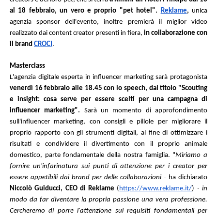
al 18 febbraio, un vero e proprio "pet hotel". 
Reklame
,
 unica 
agenzia sponsor dell'evento, inoltre premierà il miglior video 
realizzato dai content creator presenti in fiera, 
in collaborazione con 
il brand 
CROCI
. 
Masterclass
L'agenzia digitale esperta in influencer marketing sarà protagonista 
venerdì 16 febbraio alle 18.45 con lo speech, dal titolo "Scouting 
e insight: cosa serve per essere scelti per una campagna di 
influencer marketing".
 Sarà un momento di approfondimento 
sull'influencer marketing, con consigli e pillole per migliorare il 
proprio rapporto con gli strumenti digitali, al fine di ottimizzare i 
risultati e condividere il divertimento con il proprio animale 
domestico, parte fondamentale della nostra famiglia. "
Miriamo a 
fornire un'infarinatura sui punti di attenzione per i creator per 
essere appetibili dai brand per delle collaborazioni - 
ha dichiarato 
Niccolò Guiducci, CEO di Reklame 
(
https://www.reklame.it/
) 
- in 
modo da far diventare la propria passione una vera professione. 
Cercheremo di porre l'attenzione sui requisiti fondamentali per 