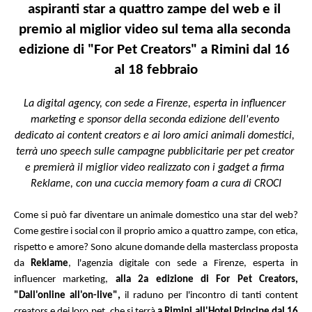
aspiranti star a quattro zampe del web e il 
premio al miglior video sul tema alla seconda 
edizione di "For Pet Creators" a Rimini dal 16 
al 18 febbraio
La digital agency, con sede a Firenze, esperta in influencer 
marketing e sponsor della seconda edizione dell'evento 
dedicato ai content creators e ai loro amici animali domestici, 
terrà uno speech sulle campagne pubblicitarie per pet creator 
e premierà il miglior video realizzato con i gadget a firma 
Reklame, con una cuccia memory foam a cura di CROCI
Come si può far diventare un animale domestico una star del web? 
Come gestire i social con il proprio amico a quattro zampe, con etica, 
rispetto e amore? Sono alcune domande della masterclass proposta 
da 
Reklame
, l'agenzia digitale con sede a Firenze, esperta in 
influencer marketing, 
alla 2a edizione di For Pet Creators, 
"Dall'online all'on-live",
 il raduno per l'incontro di tanti content 
creators e dei loro pet, che si terrà 
a Rimini all'Hotel Principe dal 16 