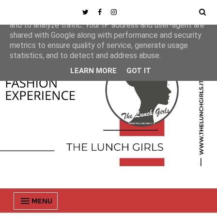
This site uses cookies from Google to deliver its services
and to analyze traffic. Your IP address and user-agent are
shared with Google along with performance and security
metrics to ensure quality of service, generate usage
statistics, and to detect and address abuse.
LEARN MORE
GOT IT
MENU