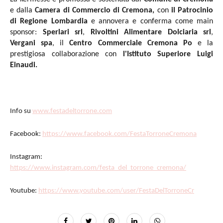
e dalla
Camera di Commercio di Cremona,
con
il Patrocinio
di Regione Lombardia
e annovera e conferma come main
sponsor:
Sperlari srl
,
Rivoltini Alimentare Dolciaria srl
,
Vergani spa
, il
Centro Commerciale Cremona Po
e la
prestigiosa collaborazione con
l'Istituto Superiore Luigi
Einaudi.
Info su
www.festadeltorrone.com
Facebook:
https://www.facebook.com/FestaTorroneCremona
Instagram:
https://www.instagram.com/festa_del_torrone_cremona/
Youtube:
https://www.youtube.com/user/FestaDelTorroneCr