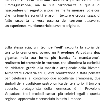
mandorle e i
tasti di bruno cioccolato
già da solo stimola
l'immaginazione
, ma la sua particolarità è quella di
nascondere un segreto
: si può realmente
suonare
. Ed è così
che l'unione tra sonorità e aromi, texture e croccantezza, di
fatto
racconta la vera essenza del torrone
attraverso
un'esperienza multisensoriale
davvero originale.
Sulla stessa scia, un
'trompe l'oeil'
racconta la storia del
territorio cremonese, ovvero un
Provolone Valpadana dop
gigante, nella sua forma più iconica "a mandarone",
realizzato interamente in torrone
, che stimolerà la curiosità
dei visitatori grazie alla maestria artigianale della Rivoltini
Alimentare Dolciaria srl. Questa realizzazione è stata pensata
per celebrare al contempo due eccellenze cremonesi, due
simboli della tradizione gastronomica del territorio, il torrone
appunto, protagonista della kermesse, è il Provolone
Valpadana, tra i prodotti caseari più celebri legati a questa
regione, apprezzato e conosciuto in tutto il mondo.