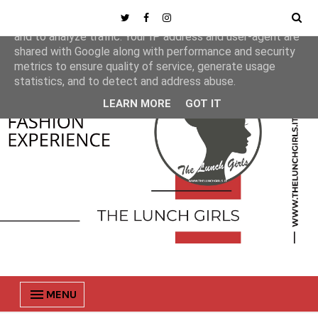
This site uses cookies from Google to deliver its services
and to analyze traffic. Your IP address and user-agent are
shared with Google along with performance and security
metrics to ensure quality of service, generate usage
statistics, and to detect and address abuse.
LEARN MORE
GOT IT
MENU