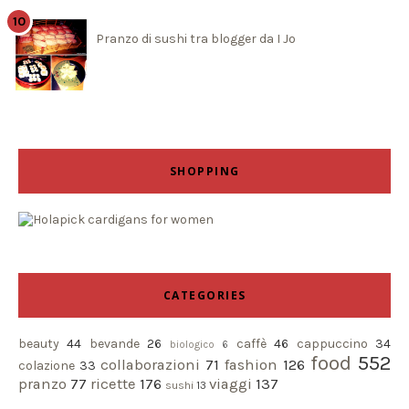
Pranzo di sushi tra blogger da I Jo
SHOPPING
CATEGORIES
beauty
44
bevande
26
caffè
46
cappuccino
34
biologico
6
food
552
collaborazioni
71
fashion
126
colazione
33
pranzo
77
ricette
176
viaggi
137
sushi
13