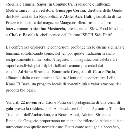
«Sicilia e Tunisia: Sapori in Comune tra Tradizione e Influenze
Giuseppe Cerasa,
Mediterranee». Tra i relatori:
direttore delle Guide
Abdel Aziz Hali
dei Ristoranti di La Repubblica, e
, giornalista di La
Presse e fondatore del magazine Mangeons Bien. Insieme a loro
Antonino Mostaccio,
interverranno
presidente di Slow Food Messina,
Chokri Bassalah
e
, chef tecnico dell'Istituto ISETH-Sidi Dhrif.
La conferenza esplorerà le connessioni profonde tra le cucine siciliana e
tunisina, sottolineando come, nel tempo, queste tradizioni si siano
reciprocamente influenzate. A seguire, una degustazione celebrerà i
sapori condivisi: piatti tipici siciliani saranno presentati dai
Adriana Sirone
Emanuele Gregorio
Casa e Putia
cuochi
ed
di
,
affiancati dalla cuoca tunisina Noura Aloui della cooperativa Lella
Kmar El Baya, un progetto locale di sostenibilità e valorizzazione dei
prodotti biologici.
Venerdì 22 novembre
cena di
, Casa e Putia sarà protagonista di una
gala
presso la residenza dell'Ambasciatore italiano. Accanto a Taha Ben
Trad, chef dell'Ambasciata, e a Noura Aloui, Adriana Sirone ed
Emanuele Gregorio proporranno un menu che riflette le radici siciliane
intrecciate con quelle nordafricane. Piatti come acciughe a beccafico,