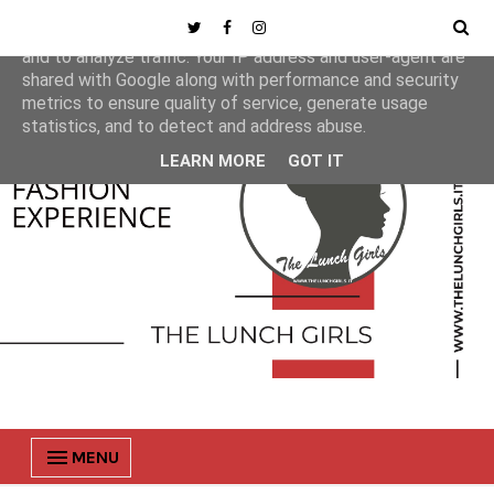
This site uses cookies from Google to deliver its services
and to analyze traffic. Your IP address and user-agent are
shared with Google along with performance and security
metrics to ensure quality of service, generate usage
statistics, and to detect and address abuse.
LEARN MORE
GOT IT
MENU