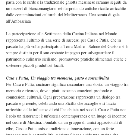
pasta con le sarde e la tradizionale ghiotta messinese saranno seguiti da
un dessert di biancomangiare, reinterpretando antiche ricette arricchite
dalle contaminazioni culturali del Mediterraneo. Una serata di gala
all'Ambasciata
La partecipazione alla Settimana della Cucina Italiana nel Mondo
rappresenta l'ultimo di una serie di successi per Casa e Putia, che in
passato ha più volte partecipato a Terra Madre - Salone del Gusto e si è
sempre distinto per il suo costante impegno per salvaguardare il
patrimonio culinario siciliano, promuovere pratiche alimentari etiche e
sostenere piccoli produttori locali.
Casa e Putia, Un viaggio tra memoria, gusto e sostenibilità
Per Casa e Putia, cucinare significa raccontare una storia: un viaggio tra
memoria e ricordo, dove i piatti evocano emozioni profonde e
connessioni culturali. Ogni preparazione rappresenta un dialogo tra
passato e presente, celebrando una Sicilia che accoglie e si lascia
arricchire dalle influenze di chi l'ha abitata nei secoli. Casa e Putia non
è solo un ristorante: è un'osteria contemporanea e un luogo di incontro
nel cuore di Messina. Fondato da un gruppo di amici appassionati di
cibo, Casa e Putia unisce tradizione e innovazione, con un forte
impegno per la sostenibilità. Adriana Sirone guida una cucina che