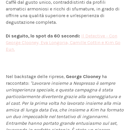
Caffè dal gusto unico, contraddistinti da profili
aromatici armoniosi e ricchi di sfumature, in grado di
offrire una qualità superiore e un'esperienza di
degustazione completa.
Di seguito, lo spot da 60 secondi:
Il Detective - Con
George Clooney, Eva Longoria, Camille Cottin e Kim Go
Eun.
Nel backstage delle riprese,
George Clooney
ha
raccontato:
"Lavorare insieme a Nespresso è sempre
un'esperienza speciale, e questa campagna è stata
particolarmente divertente grazie alla sceneggiatura e
al cast. Per la prima volta ho lavorato insieme alla mia
amica di lunga data Eva, che insieme a Kim ha formato
un duo impeccabile nel tentativo di ingannarmi.
Entrambe hanno portato grande entusiasmo sul set,
lavorando in perfetta sintonia. È stato un piacere