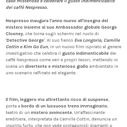
caso misterioso e celebrare il gusto indimenticabile
dei caffè Nespresso.
Nespresso inaugura l'anno nuovo all'insegna del
mistero insieme al suo Ambassador globale George
Clooney
, che torna sugli schermi nel ruolo di
'
Detective George
'. Al suo fianco
Eva Longoria, Camille
Cottin e Kim Go Eun
, in un nuovo film ispirato al genere
investigativo che celebra il
gusto indimenticabile
dei
caffè Nespresso come veri e propri tesori, mettendo in
scena un
divertente e misterioso giallo
ambientato in
uno scenario raffinato ed elegante.
Il film, leggero ma altrettanto ricco di suspense
,
porta a
bordo di un lussuoso treno immaginario
,
teatro di un
mistero avvincente
. Un'affascinante
ereditiera, interpretata da Camille Cottin, denuncia un
insolito furto, che non vede protagonisti diamanti o