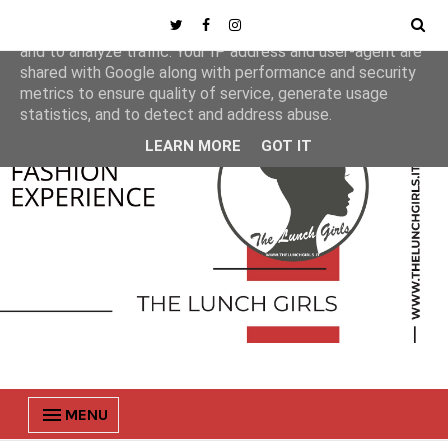
This site uses cookies from Google to deliver its services
and to analyze traffic. Your IP address and user-agent are
shared with Google along with performance and security
metrics to ensure quality of service, generate usage
statistics, and to detect and address abuse.
LEARN MORE
GOT IT
MENU