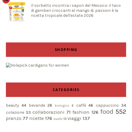
Il sorbetto incontra i sapori del Messico: il taco
di gamberi croccanti al mango & passion è la
ricetta tropicale dell'estate 2026
SHOPPING
CATEGORIES
beauty
44
bevande
26
caffè
46
cappuccino
34
biologico
6
food
552
collaborazioni
71
fashion
126
colazione
33
pranzo
77
ricette
176
viaggi
137
sushi
13