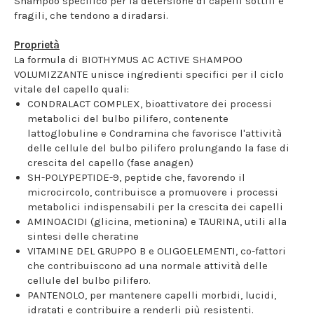
Shampoo specifico per la detersione di capelli sottili e
fragili, che tendono a diradarsi.
Proprietà
La formula di BIOTHYMUS AC ACTIVE SHAMPOO
VOLUMIZZANTE unisce ingredienti specifici per il ciclo
vitale del capello quali:
CONDRALACT COMPLEX, bioattivatore dei processi
metabolici del bulbo pilifero, contenente
lattoglobuline e Condramina che favorisce l'attività
delle cellule del bulbo pilifero prolungando la fase di
crescita del capello (fase anagen)
SH-POLYPEPTIDE-9, peptide che, favorendo il
microcircolo, contribuisce a promuovere i processi
metabolici indispensabili per la crescita dei capelli
AMINOACIDI (glicina, metionina) e TAURINA, utili alla
sintesi delle cheratine
VITAMINE DEL GRUPPO B e OLIGOELEMENTI, co-fattori
che contribuiscono ad una normale attività delle
cellule del bulbo pilifero.
PANTENOLO, per mantenere capelli morbidi, lucidi,
idratati e contribuire a renderli più resistenti.