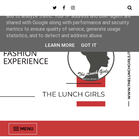
This site uses cookies from Google to deliver its services
and to analyze traffic. Your IP address and user-agent are
shared with Google along with performance and security
metrics to ensure quality of service, generate usage
statistics, and to detect and address abuse.
LEARN MORE
GOT IT
MENU