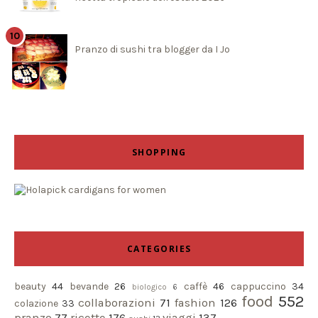
Pranzo di sushi tra blogger da I Jo
SHOPPING
CATEGORIES
beauty
44
bevande
26
caffè
46
cappuccino
34
biologico
6
food
552
collaborazioni
71
fashion
126
colazione
33
pranzo
77
ricette
176
viaggi
137