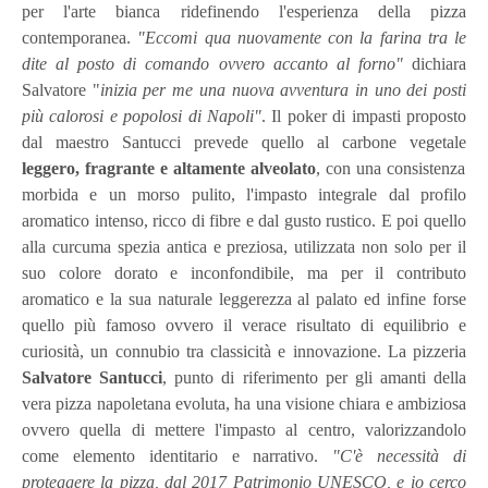
per l'arte bianca ridefinendo l'esperienza della pizza
contemporanea.
"Eccomi qua nuovamente con la farina tra le
dite al posto di comando ovvero accanto al forno"
dichiara
Salvatore "
inizia per me una nuova avventura in uno dei posti
più calorosi e popolosi di Napoli"
. Il poker di impasti proposto
dal maestro Santucci prevede quello al carbone vegetale
leggero, fragrante e altamente alveolato
, con una consistenza
morbida e un morso pulito, l'impasto integrale dal profilo
aromatico intenso, ricco di fibre e dal gusto rustico. E poi quello
alla curcuma spezia antica e preziosa, utilizzata non solo per il
suo colore dorato e inconfondibile, ma per il contributo
aromatico e la sua naturale leggerezza al palato ed infine forse
quello più famoso ovvero il verace risultato di equilibrio e
curiosità, un connubio tra classicità e innovazione. La pizzeria
Salvatore Santucci
, punto di riferimento per gli amanti della
vera pizza napoletana evoluta, ha una visione chiara e ambiziosa
ovvero quella di mettere l'impasto al centro, valorizzandolo
come elemento identitario e narrativo.
"C'è necessità di
proteggere la pizza, dal 2017 Patrimonio UNESCO, e io cerco