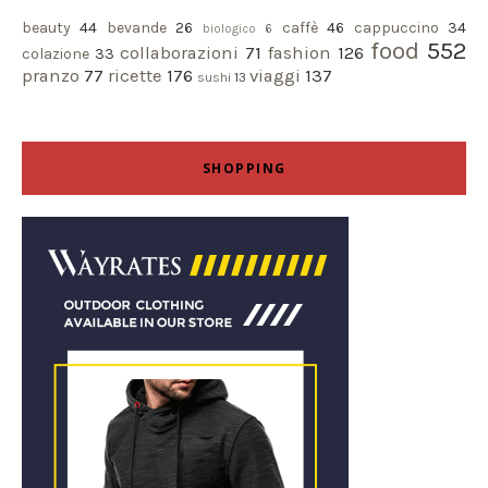
beauty
44
bevande
26
caffè
46
cappuccino
34
biologico
6
food
552
collaborazioni
71
fashion
126
colazione
33
pranzo
77
ricette
176
viaggi
137
sushi
13
SHOPPING