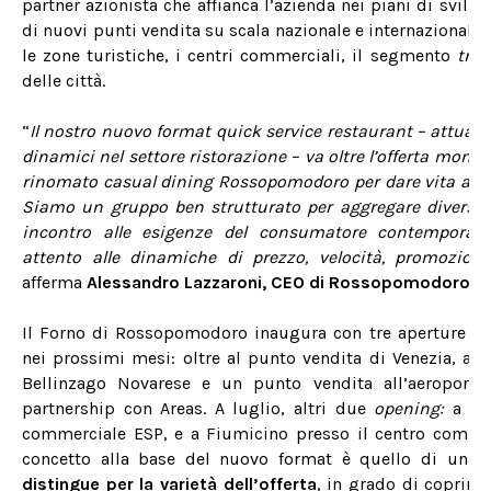
partner azionista che affianca l’azienda nei piani di svilu
di nuovi punti vendita su scala nazionale e internazionale.
le zone turistiche, i centri commerciali, il segmento
tra
delle città.
“
Il nostro nuovo format quick service restaurant – attual
dinamici nel settore ristorazione – va oltre l’offerta mono 
rinomato casual dining Rossopomodoro per dare vita a un
Siamo un gruppo ben strutturato per aggregare diversi s
incontro alle esigenze del consumatore contemporan
attento alle dinamiche di prezzo, velocità, promozioni
afferma
Alessandro Lazzaroni, CEO di Rossopomodoro
.
Il Forno di Rossopomodoro inaugura con tre aperture in
nei prossimi mesi: oltre al punto vendita di Venezia, ap
Bellinzago Novarese e un punto vendita all’aeroporto
partnership con Areas. A luglio, altri due
opening:
a Rav
commerciale ESP, e a Fiumicino presso il centro commer
concetto alla base del nuovo format è quello di una
distingue per la varietà dell’offerta
, in grado di coprire