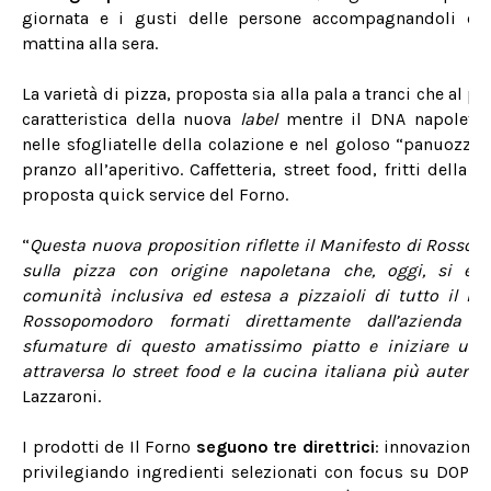
giornata e i gusti delle persone accompagnandoli con 
mattina alla sera.
La varietà di pizza, proposta sia alla pala a tranci che al po
caratteristica della nuova
label
mentre il DNA napoletan
nelle sfogliatelle della colazione e nel goloso “panuozzo
pranzo all’aperitivo. Caffetteria, street food, fritti della
proposta quick service del Forno.
“
Questa nuova proposition riflette il Manifesto di Rosso
sulla pizza con origine napoletana che, oggi, si ev
comunità inclusiva ed estesa a pizzaioli di tutto il mo
Rossopomodoro formati direttamente dall’azienda -
sfumature di questo amatissimo piatto e iniziare un 
attraversa lo street food e la cucina italiana più autenti
Lazzaroni.
I prodotti de Il Forno
seguono tre direttrici
: innovazione, 
privilegiando ingredienti selezionati con focus su DOP, I