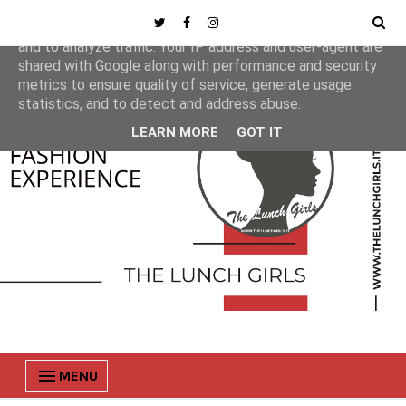
This site uses cookies from Google to deliver its services
and to analyze traffic. Your IP address and user-agent are
shared with Google along with performance and security
metrics to ensure quality of service, generate usage
statistics, and to detect and address abuse.
LEARN MORE
GOT IT
MENU