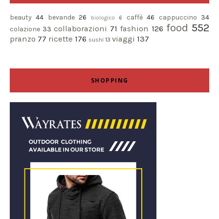
beauty
44
bevande
26
caffè
46
cappuccino
34
biologico
6
food
552
collaborazioni
71
fashion
126
colazione
33
pranzo
77
ricette
176
viaggi
137
sushi
13
SHOPPING