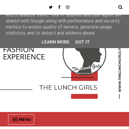
This site uses cookies from Google to deliver its services
and to analyze traffic. Your IP address and user-agent are
shared with Google along with performance and security
metrics to ensure quality of service, generate usage
statistics, and to detect and address abuse.
LEARN MORE
GOT IT
MENU