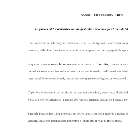
SANBITTÈR CELEBRA
IL RITO
D
La gamma 20cl si arricchisce con un gusto che unisce note fresche a note bitte
Con l’arrivo della bella stagione cambiano i ritmi, si moltiplicano le occasioni da vive
tramonto, delle chiacchiere tra amici e dei brindisi improvvisati, accompagnati da sapori 
In questo scenario
nasce la nuova referenza Pesca di Sanbittèr
, ispirata a uno
immediatamente atmosfere estive e convivialità, trasformandosi nell’ingrediente ideale
sapori morbidi e contemporanei, pensati per accompagnare con leggerezza le occasioni di
L’aperitivo si conferma così un rituale in continua evoluzione, dove cresce il desiderio
Pesca di Sanbittèr arricchisce la gamma 20cl con una referenza pensata per l’estate e per
Sanbittèr Pesca unisce la caratteristica nota bitter a una sfumatura morbida e fruttata 
versatile, ideale per accompagnare l’aperitivo e i momenti di relax di fine giornata.