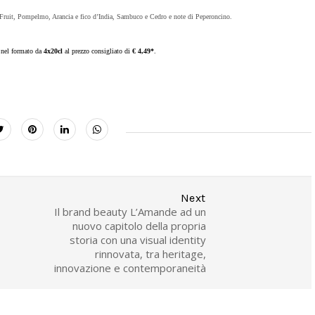
Fruit, Pompelmo, Arancia e fico d’India, Sambuco e Cedro e note di Peperoncino.
 nel formato da
4x20cl
al prezzo consigliato di
€ 4,49*
.
Next
Il brand beauty L’Amande ad un
nuovo capitolo della propria
storia con una visual identity
rinnovata, tra heritage,
innovazione e contemporaneità