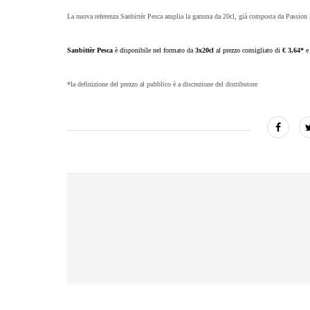
La nuova referenza Sanbittèr Pesca amplia la gamma da 20cl, già composta da Passion 
Sanbittèr Pesca
è disponibile nel formato da
3x20cl
al prezzo consigliato di
€ 3,64*
e
*la definizione del prezzo al pubblico è a discrezione del distributore