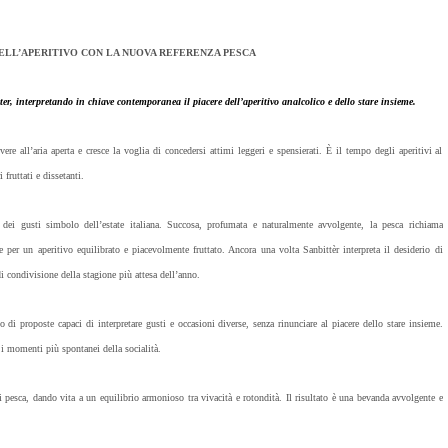
ELL’APERITIVO CON LA NUOVA REFERENZA PESCA
r, interpretando in chiave contemporanea il piacere dell’aperitivo analcolico e dello stare insieme.
re all’aria aperta e cresce la voglia di concedersi attimi leggeri e spensierati. È il tempo degli aperitivi al
fruttati e dissetanti.
 dei gusti simbolo dell’estate italiana. Succosa, profumata e naturalmente avvolgente, la pesca richiama
 per un aperitivo equilibrato e piacevolmente fruttato. Ancora una volta Sanbittèr interpreta il desiderio di
 condivisione della stagione più attesa dell’anno.
 di proposte capaci di interpretare gusti e occasioni diverse, senza rinunciare al piacere dello stare insieme.
 i momenti più spontanei della socialità.
di pesca, dando vita a un equilibrio armonioso tra vivacità e rotondità. Il risultato è una bevanda avvolgente e