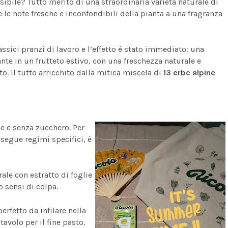
ibile? Tutto merito di una straordinaria varietà naturale di
e le note fresche e inconfondibili della pianta a una fragranza
sici pranzi di lavoro e l’effetto è stato immediato: una
te in un frutteto estivo, con una freschezza naturale e
to. Il tutto arricchito dalla mitica miscela di
13 erbe alpine
e e senza zucchero. Per
 segue regimi specifici, è
ale con estratto di foglie
o sensi di colpa.
rfetto da infilare nella
tavolo per il fine pasto.