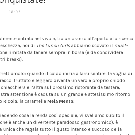
16:05
nalmente entrata nel vivo e, tra un pranzo all’aperto e la ricerca
reschezza, noi di
The Lunch Girls
abbiamo scovato il
must-
one limitata da tenere sempre in borsa (e da condividere
tri break!).
ttiamolo: quando il caldo inizia a farsi sentire, la voglia di
resco, fruttato e leggero diventa un vero e proprio chiodo
a chiacchiera e l’altra sul prossimo ristorante da testare,
ostra attenzione è caduta su un grande e attesissimo ritorno
to
Ricola
: la caramella
Mela Menta
!
hiedendo cosa la renda così speciale, vi sveliamo subito il
(che è anche un divertente paradosso gastronomico): è
 unica che regala tutto il gusto intenso e succoso della