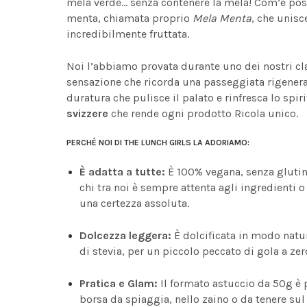
mela verde... senza contenere la mela! Com’è poss
menta, chiamata proprio
Mela Menta
, che unisc
incredibilmente fruttata.
Noi l’abbiamo provata durante uno dei nostri clas
sensazione che ricorda una passeggiata rigeneran
duratura che pulisce il palato e rinfresca lo spiri
svizzere
che rende ogni prodotto Ricola unico.
PERCHÉ NOI DI THE LUNCH GIRLS LA ADORIAMO:
È adatta a tutte:
È 100% vegana, senza glutin
chi tra noi è sempre attenta agli ingredienti o
una certezza assoluta.
Dolcezza leggera:
È dolcificata in modo natur
di stevia, per un piccolo peccato di gola a zer
Pratica e Glam:
Il formato astuccio da 50g è pe
borsa da spiaggia, nello zaino o da tenere sul 