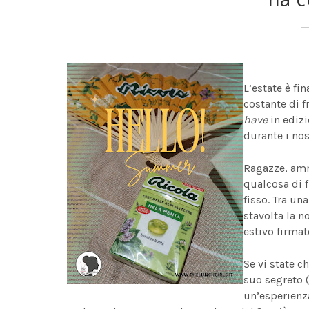
L’estate è fi
costante di f
have
in edizi
durante i nos
Ragazze, amme
qualcosa di f
fisso. Tra un
stavolta la n
estivo firma
Se vi state c
suo segreto 
un’esperienza